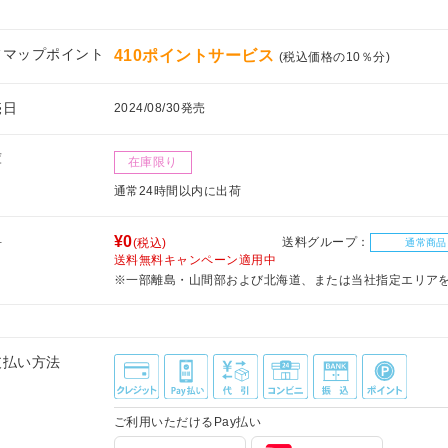
フマップポイント
410ポイントサービス
(税込価格の10％分)
売日
2024/08/30発売
庫
在庫限り
通常24時間以内に出荷
料
¥0
送料グループ：
(税込)
通常商品
送料無料キャンペーン適用中
※一部離島・山間部および北海道、または当社指定エリア
支払い方法
ご利用いただけるPay払い