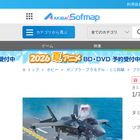
利用規
カテゴリから選ぶ
ゲーム
映像
トップ
＞
ホビー
＞
ガンプラ・プラモデル・ミニ四駆
＞
プ
タミ
1
タミ
ソ