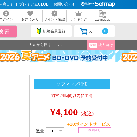
人窓口）
|
プレミアムCLUB
|
お問い合わせ
|
ログイン
お気に入り
ポイント確認
ランキング
Language
新規会員登録
カート
0
人名から探す
成人向け
R18
ソフマップ特価
通常24時間以内に出荷
¥4,100
(税込)
410ポイントサービス
在庫限り
数量