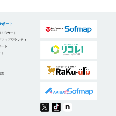
サポート
LUBカード
フマップワランティ
ポート
ート
ト
9
設置