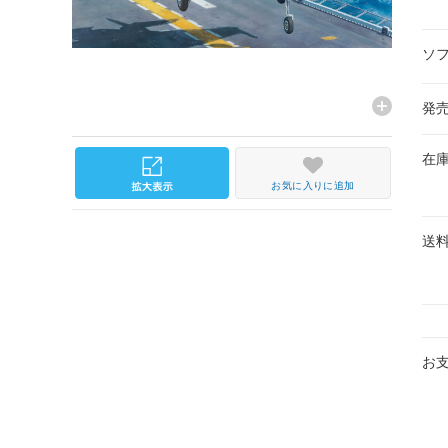
ソ
発
在
お気に入りに追加
送
お