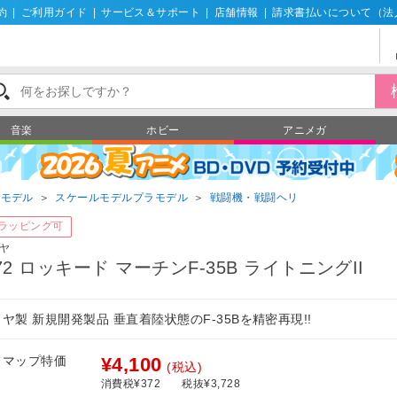
約
|
ご利用ガイド
|
サービス＆サポート
|
店舗情報
|
請求書払いについて（法
音楽
ホビー
アニメガ
ラモデル
＞
スケールモデルプラモデル
＞
戦闘機・戦闘ヘリ
ラッピング可
ヤ
/72 ロッキード マーチンF-35B ライトニングII
ヤ製 新規開発製品 垂直着陸状態のF-35Bを精密再現!!
フマップ特価
¥4,100
(税込)
消費税¥372
税抜¥3,728