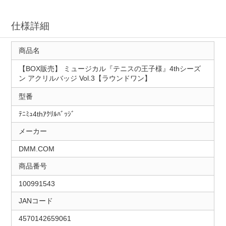
仕様詳細
商品名
【BOX販売】 ミュージカル『テニスの王子様』4thシーズ
ン アクリルバッジ Vol.3【ラウンドワン】
型番
ﾃﾆﾐｭ4thｱｸﾘﾙﾊﾞｯｼﾞ
メーカー
DMM.COM
商品番号
100991543
JANコード
4570142659061