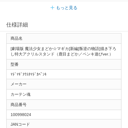
もっと見る
仕様詳細
商品名
[劇場版 魔法少女まどか☆マギカ[新編]叛逆の物語]描き下ろ
し特大アクリルスタンド（鹿目まどか／ペンキ遊びver.）
型番
ﾏﾄﾞﾏｷﾞｱｸｽﾀﾏﾄﾞｶﾍﾟﾝｷ
メーカー
カーテン魂
商品番号
100998024
JANコード