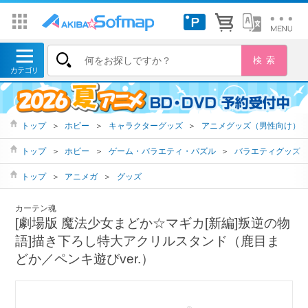
トップ
＞
ホビー
＞
キャラクターグッズ
＞
アニメグッズ（男性向け）
トップ
＞
ホビー
＞
ゲーム・バラエティ・パズル
＞
バラエティグッズ
トップ
＞
アニメガ
＞
グッズ
カーテン魂
[劇場版 魔法少女まどか☆マギカ[新編]叛逆の物
語]描き下ろし特大アクリルスタンド（鹿目ま
どか／ペンキ遊びver.）