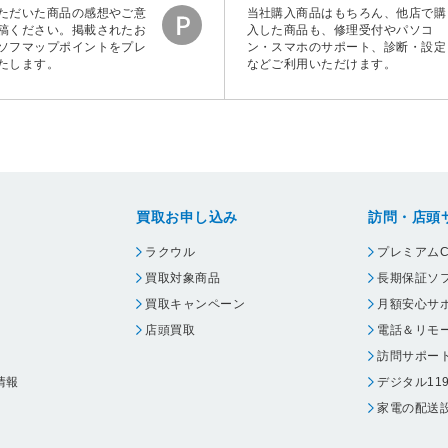
ただいた商品の感想やご意
当社購入商品はもちろん、他店で購
稿ください。掲載されたお
入した商品も、修理受付やパソコ
ソフマップポイントをプレ
ン・スマホのサポート、診断・設定
たします。
などご利用いただけます。
買取お申し込み
訪問・店頭
ラクウル
プレミアムC
買取対象商品
長期保証ソ
買取キャンペーン
月額安心サ
店頭買取
電話＆リモ
訪問サポー
情報
デジタル11
家電の配送