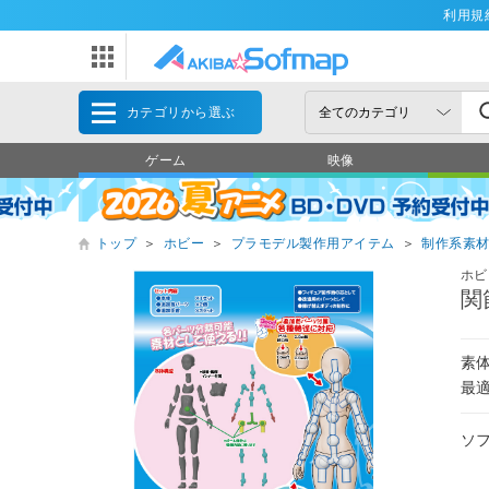
利用規
カテゴリから選ぶ
ゲーム
映像
トップ
＞
ホビー
＞
プラモデル製作用アイテム
＞
制作系素
ホビ
関
素体
最適
ソ