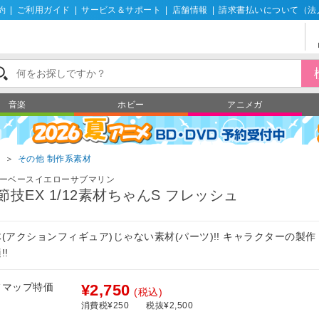
約
|
ご利用ガイド
|
サービス＆サポート
|
店舗情報
|
請求書払いについて（法
音楽
ホビー
アニメガ
材
＞
その他 制作系素材
ーベースイエローサブマリン
節技EX 1/12素材ちゃんS フレッシュ
(アクションフィギュア)じゃない素材(パーツ)!! キャラクターの製
!!
フマップ特価
¥2,750
(税込)
消費税¥250
税抜¥2,500