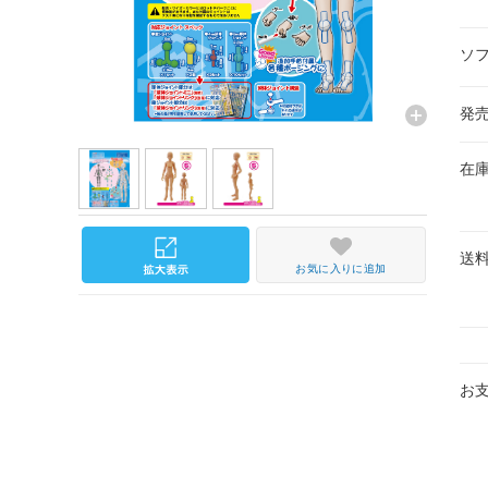
ソ
発
在
送
お気に入りに追加
お