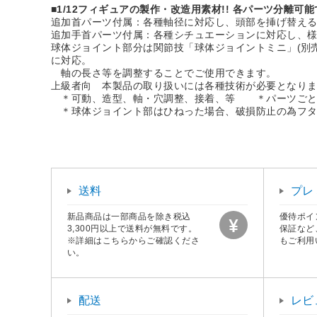
■1/12フィギュアの製作・改造用素材!! 各パーツ分離可能
追加首パーツ付属：各種軸径に対応し、頭部を挿げ替え
追加手首パーツ付属：各種シチュエーションに対応し、
球体ジョイント部分は関節技「球体ジョイントミニ」(別売
に対応。
軸の長さ等を調整することでご使用できます。
上級者向 本製品の取り扱いには各種技術が必要となり
＊可動、造型、軸・穴調整、接着、等 ＊パーツごとに
＊球体ジョイント部はひねった場合、破損防止の為フタ
送料
プレ
新品商品は一部商品を除き税込
優待ポイ
3,300円以上で送料が無料です。
保証など
※詳細はこちらからご確認くださ
もご利用
い。
配送
レビ