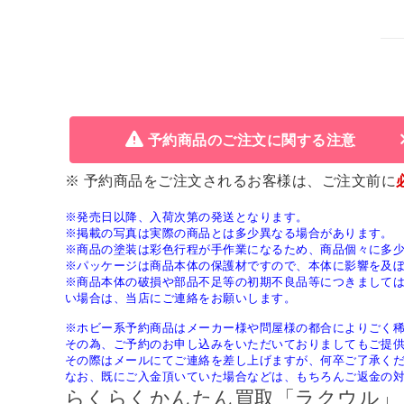
予約商品のご注文に関する注意
※ 予約商品をご注文されるお客様は、ご注文前に
※発売日以降、入荷次第の発送となります。
※掲載の写真は実際の商品とは多少異なる場合があります。
※商品の塗装は彩色行程が手作業になるため、商品個々に多
※パッケージは商品本体の保護材ですので、本体に影響を及
※商品本体の破損や部品不足等の初期不良品等につきまして
い場合は、当店にご連絡をお願いします。
※ホビー系予約商品はメーカー様や問屋様の都合によりごく
その為、ご予約のお申し込みをいただいておりましてもご提
その際はメールにてご連絡を差し上げますが、何卒ご了承く
なお、既にご入金頂いていた場合などは、もちろんご返金の
らくらくかんたん買取「ラクウル」