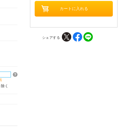
シェアする
料
を除く