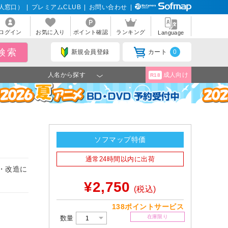
人窓口）
|
プレミアムCLUB
|
お問い合わせ
|
ログイン
お気に入り
ポイント確認
ランキング
Language
新規会員登録
カート
0
人名から探す
成人向け
R18
ソフマップ特価
通常24時間以内に出荷
作・改造に
¥2,750
(税込)
138ポイントサービス
在庫限り
数量