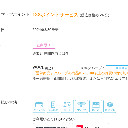
フマップポイント
138ポイントサービス
(税込価格の5％分)
売日
2024/08/30発売
庫
在庫限り
通常24時間以内に出荷
料
¥550
送料グループ：
(税込)
通常商品
「通常商品」グループの商品を¥3,300以上のお買い物で無
※一部離島・山間部および北海道、または当社指定エリア
支払い方法
ご利用いただけるPay払い