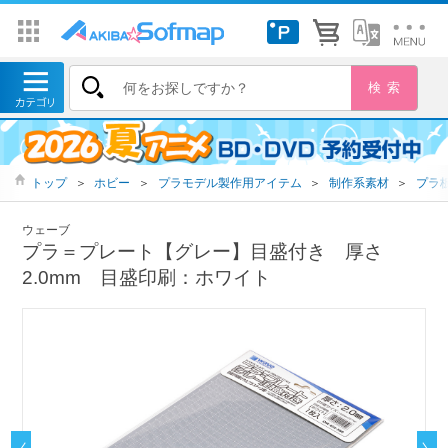
トップ
＞
ホビー
＞
プラモデル製作用アイテム
＞
制作系素材
＞
プラ
ウェーブ
プラ＝プレート【グレー】目盛付き 厚さ
2.0mm 目盛印刷：ホワイト