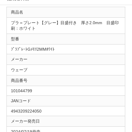
商品名
プラ＝プレート【グレー】目盛付き 厚さ2.0mm 目盛印
刷：ホワイト
型番
ﾌﾟﾗﾌﾟﾚｰﾄGﾒﾓﾘ2MMﾎﾜｲﾄ
メーカー
ウェーブ
商品番号
101044799
JANコード
4943209224050
メーカー発売日
2024/07/19発売