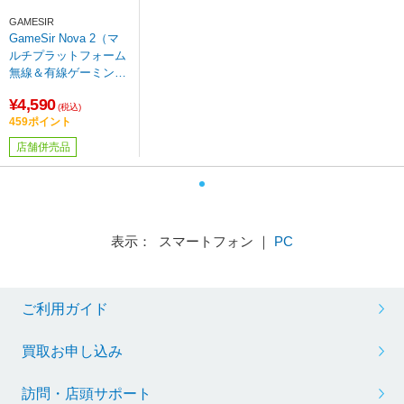
GAMESIR
GameSir Nova 2（マ
ルチプラットフォーム
無線＆有線ゲーミング
コントローラー 任天堂
¥4,590
Switch/Switch2 iOS A
(税込)
459ポイント
ndroid Windows10/11
対応） Lite Gray/ミッ
店舗併売品
ドナイトグレイ【sof0
01】
表示： スマートフォン ｜
PC
ご利用ガイド
買取お申し込み
訪問・店頭サポート