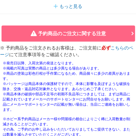
もっと見る
予約商品のご注文に関する注意
※ 予約商品をご注文されるお客様は、ご注文前に
必ず
こちらのペ
ージ
にて注意事項等をご確認ください。
※発売日以降、入荷次第の発送となります。
※掲載の写真は実際の商品とは多少異なる場合があります。
※商品の塗装は彩色行程が手作業になるため、商品個々に多少の差異がありま
す。
※パッケージは商品本体の保護材ですので、本体に影響を及ぼすような破損を
除き、交換・返品対応対象外となります。あらかじめご了承ください。
※商品本体の破損や部品不足等の初期不良品等につきましては、まずは商品に
記載されていますメーカーのサポートセンターにお問合せをお願いします。商
品にメーカーサポートセンターの記載が無い場合は、当店にご連絡をお願いし
ます。
※ホビー系予約商品はメーカー様や問屋様の都合によりごく稀に入荷数量が削
減されることがございます。
その為、ご予約のお申し込みをいただいておりましてもご提供できない、また
は数量を減らさせていただくことがございます。