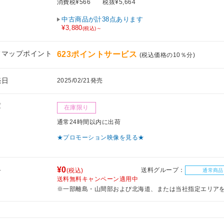
消費税¥566
税抜¥5,664
中古商品が計38点あります
¥3,880
(税込)～
フマップポイント
623ポイントサービス
(税込価格の10％分)
売日
2025/02/21発売
庫
在庫限り
通常24時間以内に出荷
★プロモーション映像を見る★
料
¥0
送料グループ：
(税込)
通常商品
送料無料キャンペーン適用中
※一部離島・山間部および北海道、または当社指定エリア