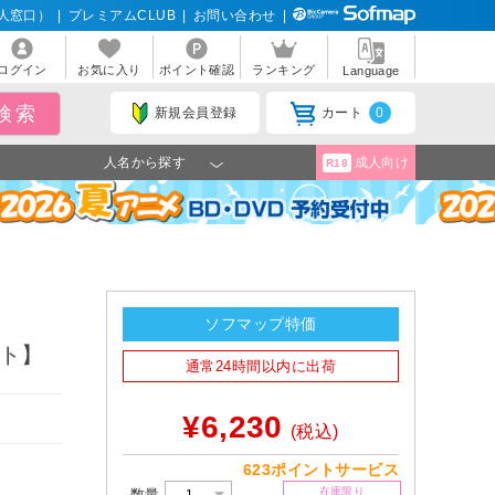
人窓口）
|
プレミアムCLUB
|
お問い合わせ
|
ログイン
お気に入り
ポイント確認
ランキング
Language
新規会員登録
カート
0
人名から探す
成人向け
R18
ソフマップ特価
フト】
通常24時間以内に出荷
¥6,230
(税込)
623ポイントサービス
在庫限り
数量