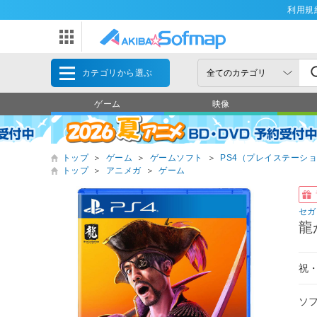
利用規
カテゴリから選ぶ
ゲーム
映像
トップ
＞
ゲーム
＞
ゲームソフト
＞
PS4（プレイステーショ
トップ
＞
アニメガ
＞
ゲーム
セガ
龍
祝
ソ