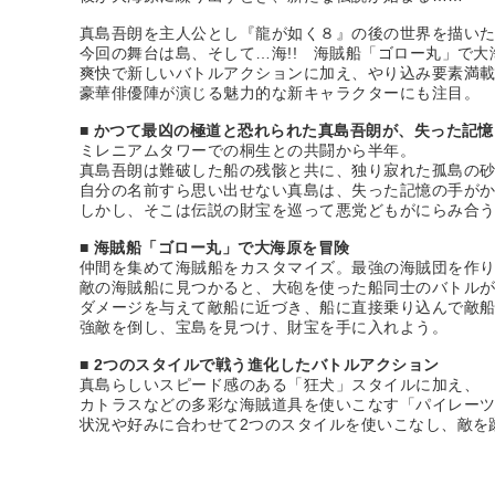
真島吾朗を主人公とし『龍が如く８』の後の世界を描い
今回の舞台は島、そして…海!! 海賊船「ゴロー丸」で大
爽快で新しいバトルアクションに加え、やり込み要素満
豪華俳優陣が演じる魅力的な新キャラクターにも注目。
■ かつて最凶の極道と恐れられた真島吾朗が、失った記
ミレニアムタワーでの桐生との共闘から半年。
真島吾朗は難破した船の残骸と共に、独り寂れた孤島の
自分の名前すら思い出せない真島は、失った記憶の手が
しかし、そこは伝説の財宝を巡って悪党どもがにらみ合
■ 海賊船「ゴロー丸」で大海原を冒険
仲間を集めて海賊船をカスタマイズ。最強の海賊団を作
敵の海賊船に見つかると、大砲を使った船同士のバトル
ダメージを与えて敵船に近づき、船に直接乗り込んで敵
強敵を倒し、宝島を見つけ、財宝を手に入れよう。
■ 2つのスタイルで戦う進化したバトルアクション
真島らしいスピード感のある「狂犬」スタイルに加え、
カトラスなどの多彩な海賊道具を使いこなす「パイレー
状況や好みに合わせて2つのスタイルを使いこなし、敵を