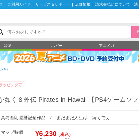
約
|
ご利用ガイド
|
サービス＆サポート
|
店舗情報
|
請求書払いについて（法
音楽
ホビー
アニメガ
ン4）
ラッピング可
が如く８外伝 Pirates in Hawaii 【PS4ゲームソ
・真島吾朗還暦記念作品 / まだまだ人生は、続くでぇ
フマップ特価
¥6,230
(税込)