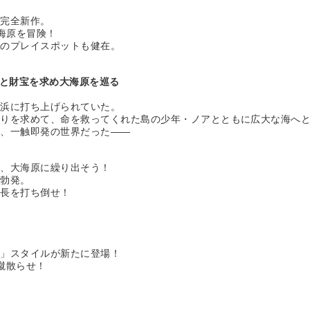
た完全新作。
海原を冒険！
載のプレイスポットも健在。
憶と財宝を求め大海原を巡る
砂浜に打ち上げられていた。
かりを求めて、命を救ってくれた島の少年・ノアとともに広大な海へ
う、一触即発の世界だった――
り、大海原に繰り出そう！
が勃発。
船長を打ち倒せ！
ツ」スタイルが新たに登場！
蹴散らせ！