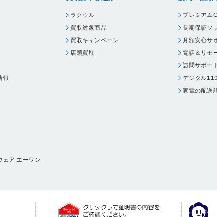
ラクウル
プレミアムC
買取対象商品
長期保証ソ
買取キャンペーン
月額安心サ
店頭買取
電話＆リモ
訪問サポー
情報
デジタル11
家電の配送
ウェア エーワン