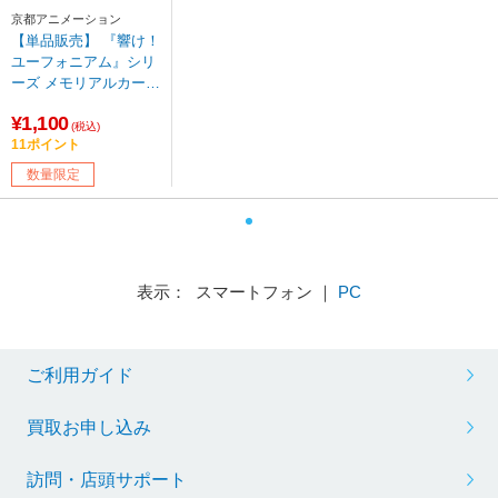
京都アニメーション
【単品販売】 『響け！
ユーフォニアム』シリ
ーズ メモリアルカード
コレクション 1パック
¥1,100
(5枚入り)【sof001】
(税込)
11ポイント
数量限定
表示： スマートフォン ｜
PC
ご利用ガイド
買取お申し込み
訪問・店頭サポート