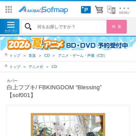
トップ
＞
音楽
＞
CD
＞
アニメ・ゲーム・声優（CD）
トップ
＞
アニメガ
＞
CD
カバー
白上フブキ/ FBKINGDOM “Blessing”
【sof001】