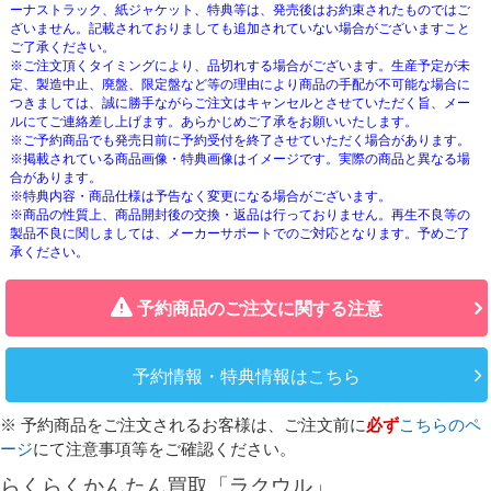
ーナストラック、紙ジャケット、特典等は、発売後はお約束されたものではご
ざいません。記載されておりましても追加されていない場合がございますこと
ご了承ください。
※ご注文頂くタイミングにより、品切れする場合がございます。生産予定が未
定、製造中止、廃盤、限定盤など等の理由により商品の手配が不可能な場合に
つきましては、誠に勝手ながらご注文はキャンセルとさせていただく旨、メー
ルにてご連絡差し上げます。あらかじめご了承をお願いいたします。
※ご予約商品でも発売日前に予約受付を終了させていただく場合があります。
※掲載されている商品画像・特典画像はイメージです。実際の商品と異なる場
合があります。
※特典内容・商品仕様は予告なく変更になる場合がございます。
※商品の性質上、商品開封後の交換・返品は行っておりません。再生不良等の
製品不良に関しましては、メーカーサポートでのご対応となります。予めご了
承ください。
予約商品のご注文に関する注意
予約情報・特典情報はこちら
※ 予約商品をご注文されるお客様は、ご注文前に
必ず
こちらのペ
ージ
にて注意事項等をご確認ください。
らくらくかんたん買取「ラクウル」