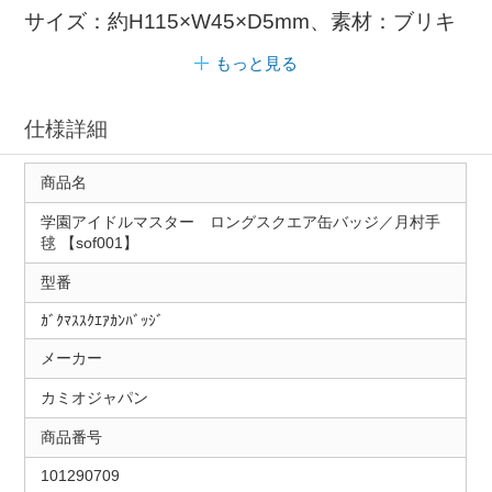
サイズ：約H115×W45×D5mm、素材：ブリキ
もっと見る
仕様詳細
商品名
学園アイドルマスター ロングスクエア缶バッジ／月村手
毬 【sof001】
型番
ｶﾞｸﾏｽｽｸｴｱｶﾝﾊﾞｯｼﾞ
メーカー
カミオジャパン
商品番号
101290709