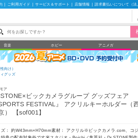
約
|
ご利用ガイド
|
サービス＆サポート
|
店舗情報
|
請求書払いについて（法
音楽
ホビー
アニメガ
男性向け）
ティグッズ
モア
r.STONE×ビックカメラグループ グッズフェア
SPORTS FESTIVAL』 アクリルキーホルダー（
京） 【sof001】
ズ： 約W43mm×H70mm素材： アクリル※ビックカメラ.com、コ
特典の配布対象外です米スタジオ・Boichi／集英社・Dr.STONE製