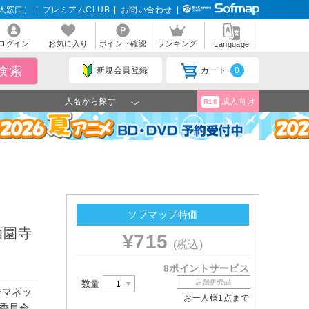
人窓口）
|
プレミアムCLUB
|
お問い合わせ
|
ログイン
お気に入り
ポイント確認
ランキング
Language
新規会員登録
カート
0
人名から探す
成人向け
R18
ソフマップ特価
西園寺
¥715
(税込)
8ポイントサービス
店舗併売品
数量
ジマネッ
お一人様1点まで
作委員会