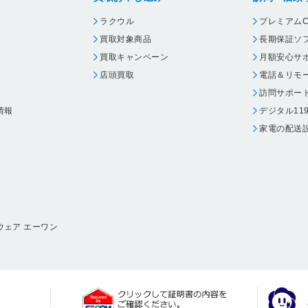
ラクウル
プレミアムC
買取対象商品
長期保証ソ
買取キャンペーン
月額安心サ
店頭買取
電話＆リモ
訪問サポー
情報
デジタル11
家電の配送
ウェア エーワン