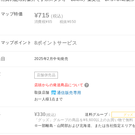
フマップ特価
¥715
(税込)
消費税¥65
税抜¥650
フマップポイント
8ポイントサービス
売日
2025年2月中旬発売
庫
店舗併売品
店頭からの発送商品について
取扱店舗
通信販売専用
お一人様1点まで
料
¥330
送料グループ：
(税込)
グッズ
「グッズ」グループの商品を¥6,600以上のお買い物で無料
※一部離島・山間部および北海道、または当社指定エリア