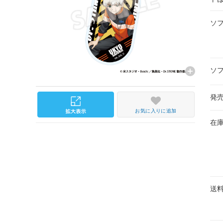
ソ
ソ
発
お気に入りに追加
在
送