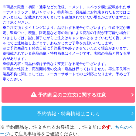
※商品の限定・初回・通常などの仕様、コメント、スペック欄に記載されたボ
ーナストラック、紙ジャケット、特典等は、発売後はお約束されたものではご
ざいません。記載されておりましても追加されていない場合がございますこと
ご了承ください。
※ご注文頂くタイミングにより、品切れする場合がございます。生産予定が未
定、製造中止、廃盤、限定盤など等の理由により商品の手配が不可能な場合に
つきましては、誠に勝手ながらご注文はキャンセルとさせていただく旨、メー
ルにてご連絡差し上げます。あらかじめご了承をお願いいたします。
※ご予約商品でも発売日前に予約受付を終了させていただく場合があります。
※掲載されている商品画像・特典画像はイメージです。実際の商品と異なる場
合があります。
※特典内容・商品仕様は予告なく変更になる場合がございます。
※商品の性質上、商品開封後の交換・返品は行っておりません。再生不良等の
製品不良に関しましては、メーカーサポートでのご対応となります。予めご了
承ください。
予約商品のご注文に関する注意
予約情報・特典情報はこちら
※ 予約商品をご注文されるお客様は、ご注文前に
必ず
こちらのペ
ージ
にて注意事項等をご確認ください。