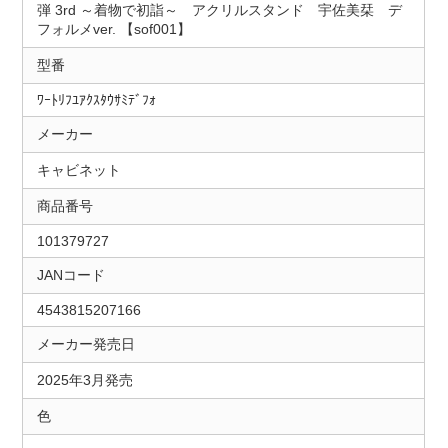
弾 3rd ～着物で初詣～ アクリルスタンド 宇佐美栞 デ
フォルメver. 【sof001】
型番
ﾜｰﾄﾘﾌﾕｱｸｽﾀｳｻﾐﾃﾞﾌｫ
メーカー
キャビネット
商品番号
101379727
JANコード
4543815207166
メーカー発売日
2025年3月発売
色