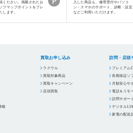
稿ください。掲載されたお
入した商品も、修理受付やパソコ
ソフマップポイントをプレ
ン・スマホのサポート、診断・設定
たします。
などご利用いただけます。
買取お申し込み
訪問・店頭
ラクウル
プレミアムC
買取対象商品
長期保証ソ
買取キャンペーン
月額安心サ
店頭買取
電話＆リモ
訪問サポー
情報
デジタル11
家電の配送