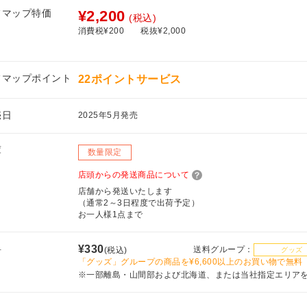
フマップ特価
¥2,200
(税込)
消費税¥200
税抜¥2,000
フマップポイント
22ポイントサービス
売日
2025年5月発売
庫
数量限定
店頭からの発送商品について
店舗から発送いたします
（通常2～3日程度で出荷予定）
お一人様1点まで
料
¥330
送料グループ：
(税込)
グッズ
「グッズ」グループの商品を¥6,600以上のお買い物で無料
※一部離島・山間部および北海道、または当社指定エリア