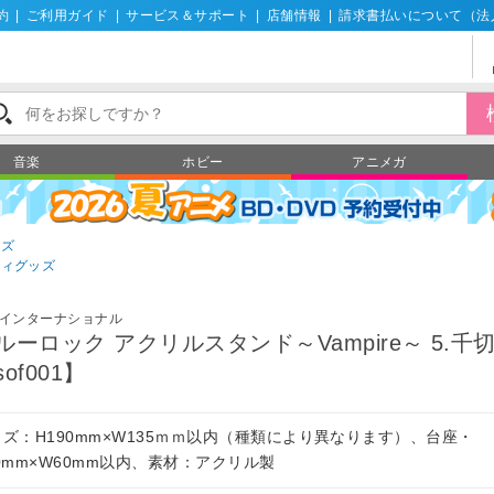
約
|
ご利用ガイド
|
サービス＆サポート
|
店舗情報
|
請求書払いについて（法
音楽
ホビー
アニメガ
ッズ
ティグッズ
インターナショナル
ルーロック アクリルスタンド～Vampire～ 5.千
of001】
イズ：H190mm×W135ｍｍ以内（種類により異なります）、台座・
0mm×W60mm以内、素材：アクリル製