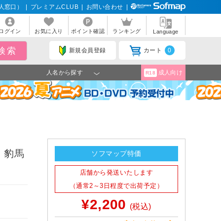
人窓口）
|
プレミアムCLUB
|
お問い合わせ
|
ログイン
お気に入り
ポイント確認
ランキング
Language
新規会員登録
カート
0
人名から探す
成人向け
R18
切 豹馬
ソフマップ特価
店舗から発送いたします
（通常2～3日程度で出荷予定）
¥2,200
(税込)