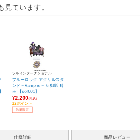
も見ています。
ソルインターナショナル
ク
ブルーロック アクリルスタ
王
ンド～Vampire～ 6.御影 玲
1】
王 【sof001】
¥2,200
(税込)
22ポイント
数量限定
仕様詳細
商品レビュー