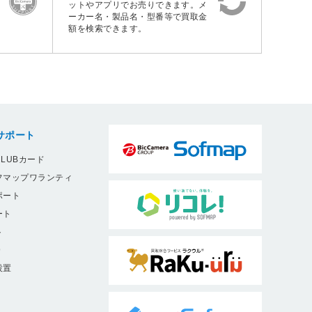
ットやアプリでお売りできます。メ
ーカー名・製品名・型番等で買取金
額を検索できます。
サポート
LUBカード
フマップワランティ
ポート
ート
ト
9
設置