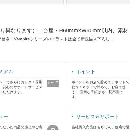
より異なります）、台座・H60mm×W60mm以内、素
登場！Vampireシリーズのイラストは全て新規描き下ろし！
ミアム
ポイント
ントでさらにおトク！長期
ポイントをお店で貯めて、ネットで
、安心のサポートサービス
使う！ネットで貯めて、お店で使
いただけます。
う！ 面倒な手続きも一切不要で
す。
ュー
サービス＆サポート
ただいた商品の感想やご意
当社購入商品はもちろん、他店で購