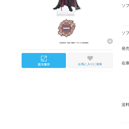
ソ
ソ
発
在
お気に入りに追加
送