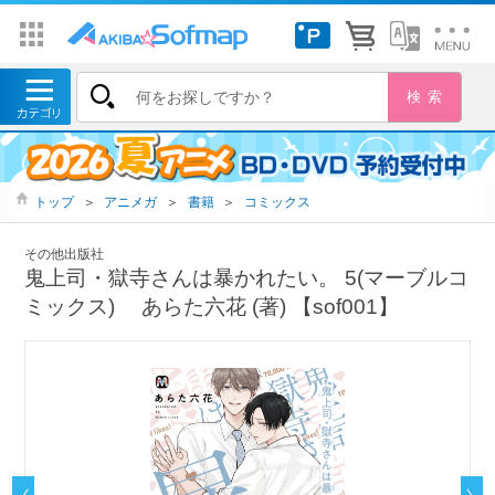
トップ
＞
アニメガ
＞
書籍
＞
コミックス
その他出版社
鬼上司・獄寺さんは暴かれたい。 5(マーブルコ
ミックス) あらた六花 (著) 【sof001】