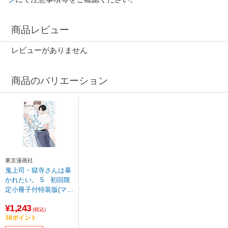
商品レビュー
レビューがありません
商品のバリエーション
東京漫画社
鬼上司・獄寺さんは暴
かれたい。 5 初回限
定小冊子付特装版(マー
ブルコミックス) あら
¥1,243
た六花 (著) 【sof001】
(税込)
38ポイント