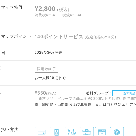
フマップ特価
¥2,800
(税込)
消費税¥254
税抜¥2,546
フマップポイント
140ポイントサービス
(税込価格の5％分)
売日
2025/03/07発売
庫
限定数終了
お一人様10点まで
料
¥550
送料グループ：
(税込)
通常商品
「通常商品」グループの商品を¥3,300以上のお買い物で無
※一部離島・山間部および北海道、または当社指定エリア
支払い方法