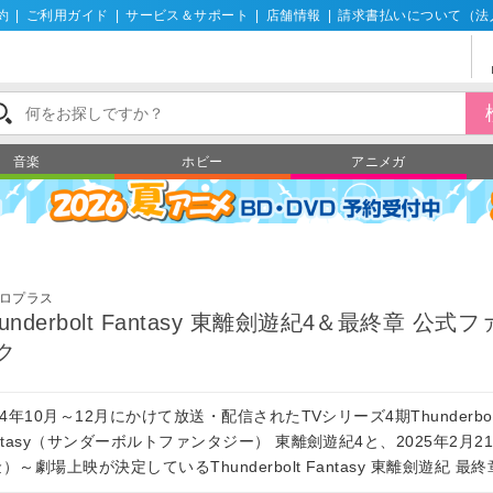
約
|
ご利用ガイド
|
サービス＆サポート
|
店舗情報
|
請求書払いについて（法
音楽
ホビー
アニメガ
ロプラス
hunderbolt Fantasy 東離劍遊紀4＆最終章 公式
ク
24年10月～12月にかけて放送・配信されたTVシリーズ4期Thunderbol
ntasy（サンダーボルトファンタジー） 東離劍遊紀4と、2025年2月2
）～劇場上映が決定しているThunderbolt Fantasy 東離劍遊紀 最