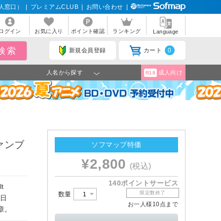
人窓口）
|
プレミアムCLUB
|
お問い合わせ
|
ログイン
お気に入り
ポイント確認
ランキング
Language
新規会員登録
カート
0
人名から探す
成人向け
R18
ファンブ
ソフマップ特価
¥2,800
(税込)
140ポイントサービス
t
限定数終了
数量
1日
お一人様10点まで
終章。