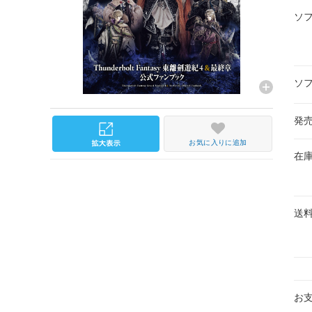
ソ
ソ
発
お気に入りに追加
在
送
お