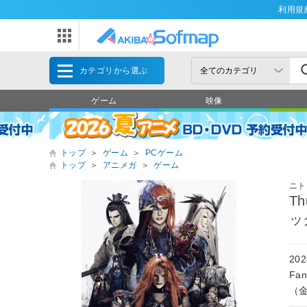
利用規
カテゴリから選ぶ
ゲーム
映像
トップ
＞
ゲーム
＞
PCゲーム
トップ
＞
アニメガ
＞
ゲーム
ニト
T
ッ
20
Fa
（金