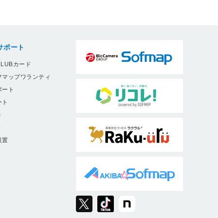
サポート
LUBカード
フマップワランティ
ポート
ート
ト
9
設置