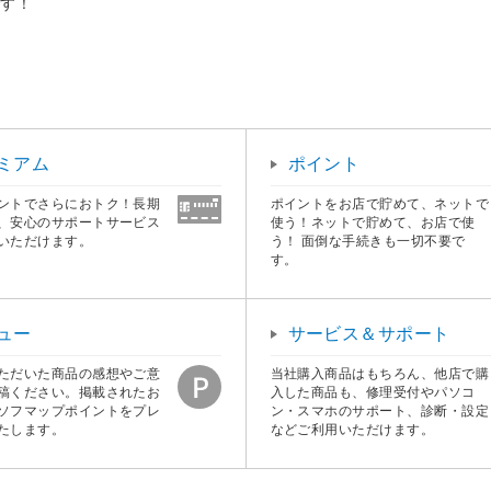
です！
ミアム
ポイント
ントでさらにおトク！長期
ポイントをお店で貯めて、ネットで
、安心のサポートサービス
使う！ネットで貯めて、お店で使
いただけます。
う！ 面倒な手続きも一切不要で
す。
ュー
サービス＆サポート
ただいた商品の感想やご意
当社購入商品はもちろん、他店で購
稿ください。掲載されたお
入した商品も、修理受付やパソコ
ソフマップポイントをプレ
ン・スマホのサポート、診断・設定
たします。
などご利用いただけます。