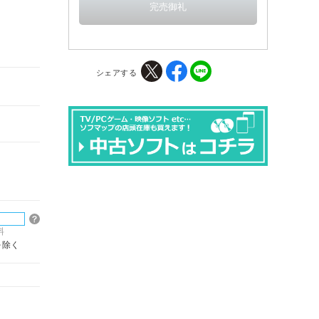
シェアする
料
を除く