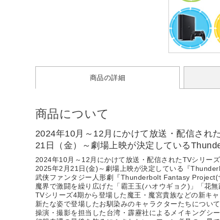
商品の詳細
商品について
2024年10月～12月にかけて放送・配信されたT
21日（金）～劇場上映が決定しているThunderbo
2024年10月～12月にかけて放送・配信されたTVシリーズ4期
2025年2月21日(金)～劇場上映が決定している『Thunderbo
武侠ファンタジー人形劇『Thunderbolt Fantasy
魔界で激闘を繰り広げた「霸王玉(ハオウギョク)」「花無
TVシリーズ4期から登場した魔王・魔宮貴族などの新キ
新たな姿で登場したお馴染みのキャラクターたちについ
操演・撮影を担当した台湾・霹靂社によるメイキングシー