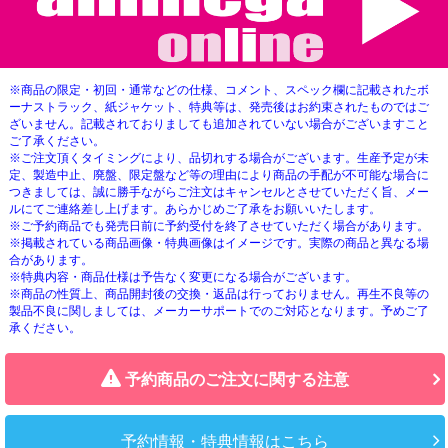
※商品の限定・初回・通常などの仕様、コメント、スペック欄に記載されたボ
ーナストラック、紙ジャケット、特典等は、発売後はお約束されたものではご
ざいません。記載されておりましても追加されていない場合がございますこと
ご了承ください。
※ご注文頂くタイミングにより、品切れする場合がございます。生産予定が未
定、製造中止、廃盤、限定盤など等の理由により商品の手配が不可能な場合に
つきましては、誠に勝手ながらご注文はキャンセルとさせていただく旨、メー
ルにてご連絡差し上げます。あらかじめご了承をお願いいたします。
※ご予約商品でも発売日前に予約受付を終了させていただく場合があります。
※掲載されている商品画像・特典画像はイメージです。実際の商品と異なる場
合があります。
※特典内容・商品仕様は予告なく変更になる場合がございます。
※商品の性質上、商品開封後の交換・返品は行っておりません。再生不良等の
製品不良に関しましては、メーカーサポートでのご対応となります。予めご了
承ください。
予約商品のご注文に関する注意
予約情報・特典情報はこちら