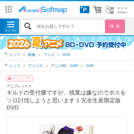
トップ
＞
映像
＞
アニメ
＞
DVD
トップ
＞
アニメガ
＞
アニメBD・DVD
＞
DVD
ラッピング可
アニプレックス
ギルドの受付嬢ですが、残業は嫌なのでボスを
ソロ討伐しようと思います 1 完全生産限定版
DVD