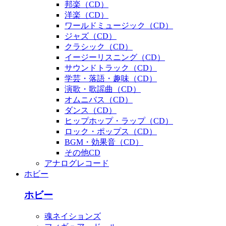
邦楽（CD）
洋楽（CD）
ワールドミュージック（CD）
ジャズ（CD）
クラシック（CD）
イージーリスニング（CD）
サウンドトラック（CD）
学芸・落語・趣味（CD）
演歌・歌謡曲（CD）
オムニバス（CD）
ダンス（CD）
ヒップホップ・ラップ（CD）
ロック・ポップス（CD）
BGM・効果音（CD）
その他CD
アナログレコード
ホビー
ホビー
魂ネイションズ