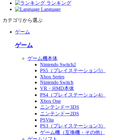
ランキング
Language
カテゴリから選ぶ
ゲーム
ゲーム
ゲーム機本体
Nintendo Switch2
PS5（プレイステーション5）
Xbox Series
Nintendo Switch
VR・HMD本体
PS4（プレイステーション4）
Xbox One
ニンテンドー3DS
ニンテンドー2DS
PSVita
PS3（プレイステーション3）
ゲーム機（互換機・その他）
ゲームソフト