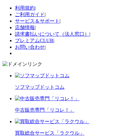
利用規約
|
ご利用ガイド
|
サービス＆サポート
|
店舗情報
|
請求書払いについて（法人窓口）
|
プレミアムCLUB
|
お問い合わせ
|
ソフマップドットコム
中古販売専門「リコレ！」
買取総合サービス「ラクウル」