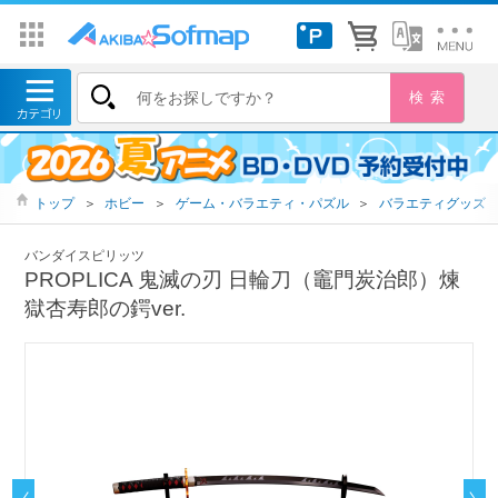
トップ
＞
ホビー
＞
ゲーム・バラエティ・パズル
＞
バラエティグッズ
バンダイスピリッツ
PROPLICA 鬼滅の刃 日輪刀（竈門炭治郎）煉
獄杏寿郎の鍔ver.