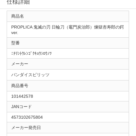
仕様詳細
商品名
PROPLICA 鬼滅の刃 日輪刀（竈門炭治郎）煉獄杏寿郎の鍔
ver.
型番
ﾆﾁﾘﾝﾄｳﾚﾝｺﾞｸｷｮｳｼﾛｳﾉﾂ
メーカー
バンダイスピリッツ
商品番号
101442578
JANコード
4573102675804
メーカー発売日