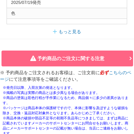
2025/07/19発売
色
もっと見る
予約商品のご注文に関する注意
※ 予約商品をご注文されるお客様は、ご注文前に
必ず
こちらのペ
ージ
にて注意事項等をご確認ください。
※発売日以降、入荷次第の発送となります。
※掲載の写真は実際の商品とは多少異なる場合があります。
※商品の塗装は彩色行程が手作業になるため、商品個々に多少の差異がありま
す。
※パッケージは商品本体の保護材ですので、本体に影響を及ぼすような破損を
除き、交換・返品対応対象外となります。あらかじめご了承ください。
※商品本体の破損や部品不足等の初期不良品等につきましては、まずは商品に
記載されていますメーカーのサポートセンターにお問合せをお願いします。商
品にメーカーサポートセンターの記載が無い場合は、当店にご連絡をお願いし
ます。