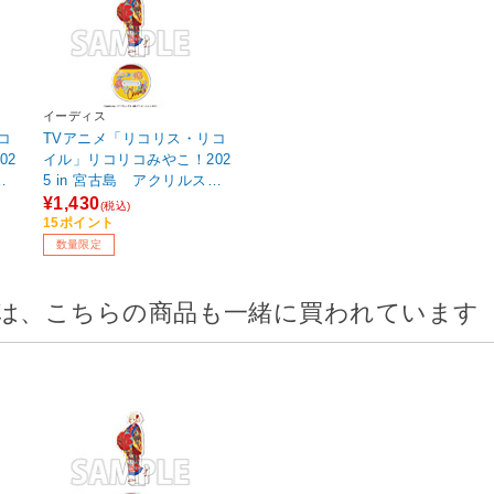
イーディス
コ
TVアニメ「リコリス・リコ
02
イル」リコリコみやこ！202
タ
5 in 宮古島 アクリルスタ
r]
ンド 錦木 千束[琉装ver] 【s
¥1,430
(税込)
of001】
15ポイント
数量限定
は、こちらの商品も一緒に買われています