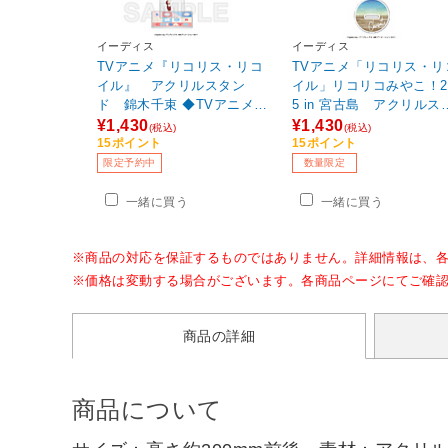
イーディス
イーディス
TVアニメ『リコリス・リコ
TVアニメ「リコリス・リ
イル』 アクリルスタン
イル」リコリコみやこ！2
ド 錦木千束 ◆TVアニメ
5 in 宮古島 アクリルス
『リコリス・リコイル』フ
ンド 錦木 千束[かりゆしve
¥1,430
¥1,430
(税込)
(税込)
ェア特典対象
【sof001】
15ポイント
15ポイント
限定予約中
数量限定
一緒に買う
一緒に買う
※商品の対応を保証するものではありません。詳細情報は、
※価格は変動する場合がございます。各商品ページにてご確
商品の詳細
商品について