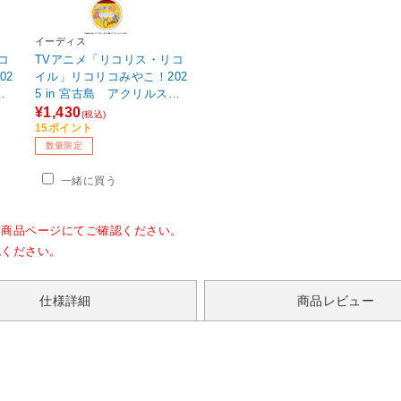
イーディス
コ
TVアニメ「リコリス・リコ
02
イル」リコリコみやこ！202
タ
5 in 宮古島 アクリルスタ
r]
ンド 錦木 千束[琉装ver] 【s
¥1,430
(税込)
of001】
15ポイント
数量限定
一緒に買う
各商品ページにてご確認ください。
認ください。
仕様詳細
商品レビュー