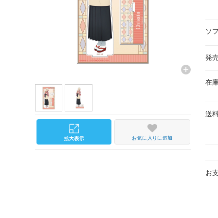
ソ
発
在
送
お気に入りに追加
お