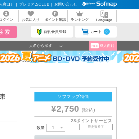
人窓口）
|
プレミアムCLUB
|
お問い合わせ
|
ログイン
お気に入り
ポイント確認
ランキング
Language
新規会員登録
カート
0
人名から探す
成人向け
R18
千束
ソフマップ特価
¥2,750
(税込)
28ポイントサービス
限定数終了
数量