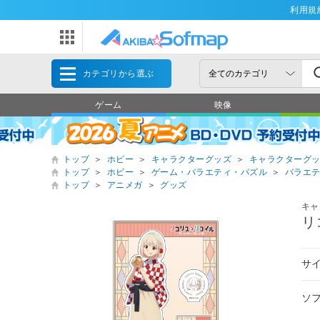
利用規
カテゴリから選ぶ
ゲーム
映像
トップ
＞
ホビー
＞
キャラクターグッズ
＞
キャラクターグ
トップ
＞
ホビー
＞
ゲーム・バラエティ・パズル
＞
バラエ
トップ
＞
アニメガ
＞
グッズ
キャ
リ
サ
ソ