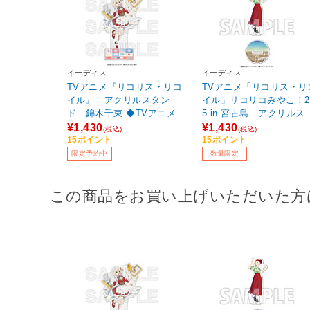
イーディス
イーディス
TVアニメ『リコリス・リコ
TVアニメ「リコリス・リ
イル』 アクリルスタン
イル」リコリコみやこ！2
ド 錦木千束 ◆TVアニメ
5 in 宮古島 アクリルス
『リコリス・リコイル』フ
ンド 錦木 千束[かりゆしve
¥1,430
¥1,430
(税込)
(税込)
ェア特典対象
【sof001】
15ポイント
15ポイント
限定予約中
数量限定
この商品をお買い上げいただいた方