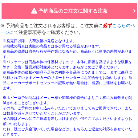
予約商品のご注文に関する注意
※ 予約商品をご注文されるお客様は、ご注文前に
必ず
こちらのペ
ージ
にて注意事項等をご確認ください。
※発売日以降、入荷次第の発送となります。
※掲載の写真は実際の商品とは多少異なる場合があります。
※商品の塗装は彩色行程が手作業になるため、商品個々に多少の差異がありま
す。
※パッケージは商品本体の保護材ですので、本体に影響を及ぼすような破損を
除き、交換・返品対応対象外となります。あらかじめご了承ください。
※商品本体の破損や部品不足等の初期不良品等につきましては、まずは商品に
記載されていますメーカーのサポートセンターにお問合せをお願いします。商
品にメーカーサポートセンターの記載が無い場合は、当店にご連絡をお願いし
ます。
※ホビー系予約商品はメーカー様や問屋様の都合によりごく稀に入荷数量が削
減されることがございます。
その為、ご予約のお申し込みをいただいておりましてもご提供できない、また
は数量を減らさせていただくことがございます。
その際はメールにてご連絡を差し上げますが、何卒ご了承くださいますようお
願いいたします。
なお、既にご入金頂いていた場合などは、もちろんご返金の対応をさせていた
だきます。