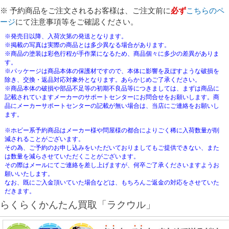
※ 予約商品をご注文されるお客様は、ご注文前に
必ず
こちらのペ
ージ
にて注意事項等をご確認ください。
※発売日以降、入荷次第の発送となります。
※掲載の写真は実際の商品とは多少異なる場合があります。
※商品の塗装は彩色行程が手作業になるため、商品個々に多少の差異がありま
す。
※パッケージは商品本体の保護材ですので、本体に影響を及ぼすような破損を
除き、交換・返品対応対象外となります。あらかじめご了承ください。
※商品本体の破損や部品不足等の初期不良品等につきましては、まずは商品に
記載されていますメーカーのサポートセンターにお問合せをお願いします。商
品にメーカーサポートセンターの記載が無い場合は、当店にご連絡をお願いし
ます。
※ホビー系予約商品はメーカー様や問屋様の都合によりごく稀に入荷数量が削
減されることがございます。
その為、ご予約のお申し込みをいただいておりましてもご提供できない、また
は数量を減らさせていただくことがございます。
その際はメールにてご連絡を差し上げますが、何卒ご了承くださいますようお
願いいたします。
なお、既にご入金頂いていた場合などは、もちろんご返金の対応をさせていた
だきます。
らくらくかんたん買取「ラクウル」