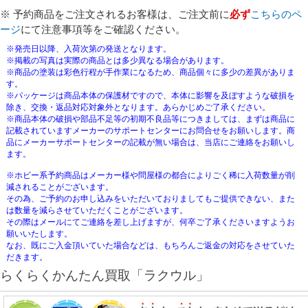
※ 予約商品をご注文されるお客様は、ご注文前に
必ず
こちらのペ
ージ
にて注意事項等をご確認ください。
※発売日以降、入荷次第の発送となります。
※掲載の写真は実際の商品とは多少異なる場合があります。
※商品の塗装は彩色行程が手作業になるため、商品個々に多少の差異がありま
す。
※パッケージは商品本体の保護材ですので、本体に影響を及ぼすような破損を
除き、交換・返品対応対象外となります。あらかじめご了承ください。
※商品本体の破損や部品不足等の初期不良品等につきましては、まずは商品に
記載されていますメーカーのサポートセンターにお問合せをお願いします。商
品にメーカーサポートセンターの記載が無い場合は、当店にご連絡をお願いし
ます。
※ホビー系予約商品はメーカー様や問屋様の都合によりごく稀に入荷数量が削
減されることがございます。
その為、ご予約のお申し込みをいただいておりましてもご提供できない、また
は数量を減らさせていただくことがございます。
その際はメールにてご連絡を差し上げますが、何卒ご了承くださいますようお
願いいたします。
なお、既にご入金頂いていた場合などは、もちろんご返金の対応をさせていた
だきます。
らくらくかんたん買取「ラクウル」