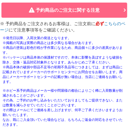
予約商品のご注文に関する注意
※ 予約商品をご注文されるお客様は、ご注文前に
必ず
こちらのペ
ージ
にて注意事項等をご確認ください。
※発売日以降、入荷次第の発送となります。
※掲載の写真は実際の商品とは多少異なる場合があります。
※商品の塗装は彩色行程が手作業になるため、商品個々に多少の差異がありま
す。
※パッケージは商品本体の保護材ですので、本体に影響を及ぼすような破損を
除き、交換・返品対応対象外となります。あらかじめご了承ください。
※商品本体の破損や部品不足等の初期不良品等につきましては、まずは商品に
記載されていますメーカーのサポートセンターにお問合せをお願いします。商
品にメーカーサポートセンターの記載が無い場合は、当店にご連絡をお願いし
ます。
※ホビー系予約商品はメーカー様や問屋様の都合によりごく稀に入荷数量が削
減されることがございます。
その為、ご予約のお申し込みをいただいておりましてもご提供できない、また
は数量を減らさせていただくことがございます。
その際はメールにてご連絡を差し上げますが、何卒ご了承くださいますようお
願いいたします。
なお、既にご入金頂いていた場合などは、もちろんご返金の対応をさせていた
だきます。