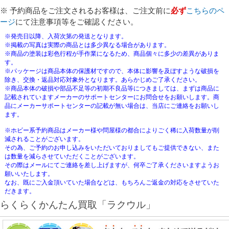
※ 予約商品をご注文されるお客様は、ご注文前に
必ず
こちらのペ
ージ
にて注意事項等をご確認ください。
※発売日以降、入荷次第の発送となります。
※掲載の写真は実際の商品とは多少異なる場合があります。
※商品の塗装は彩色行程が手作業になるため、商品個々に多少の差異がありま
す。
※パッケージは商品本体の保護材ですので、本体に影響を及ぼすような破損を
除き、交換・返品対応対象外となります。あらかじめご了承ください。
※商品本体の破損や部品不足等の初期不良品等につきましては、まずは商品に
記載されていますメーカーのサポートセンターにお問合せをお願いします。商
品にメーカーサポートセンターの記載が無い場合は、当店にご連絡をお願いし
ます。
※ホビー系予約商品はメーカー様や問屋様の都合によりごく稀に入荷数量が削
減されることがございます。
その為、ご予約のお申し込みをいただいておりましてもご提供できない、また
は数量を減らさせていただくことがございます。
その際はメールにてご連絡を差し上げますが、何卒ご了承くださいますようお
願いいたします。
なお、既にご入金頂いていた場合などは、もちろんご返金の対応をさせていた
だきます。
らくらくかんたん買取「ラクウル」