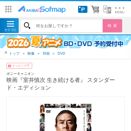
トップ
＞
映像
＞
邦画
＞
DVD
ラッピング可
ポニーキャニオン
映画『室井慎次 生き続ける者』 スタンダー
ド・エディション