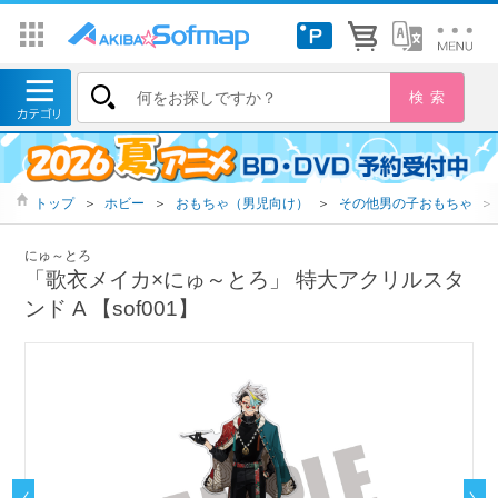
トップ
＞
ホビー
＞
おもちゃ（男児向け）
＞
その他男の子おもちゃ
＞
にゅ～とろ
「歌衣メイカ×にゅ～とろ」 特大アクリルスタ
ンド A 【sof001】