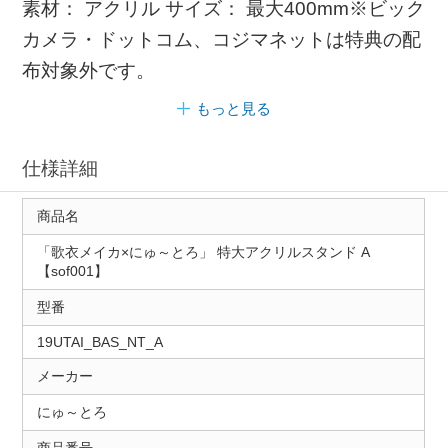
素材： アクリル サイズ： 最大400mm※ビック
カメラ・ドットコム、コジマネットは特典の配
布対象外です。
もっと見る
仕様詳細
商品名
「歌衣メイカ×にゅ～とろ」 特大アクリルスタンド A
【sof001】
型番
19UTAI_BAS_NT_A
メーカー
にゅ～とろ