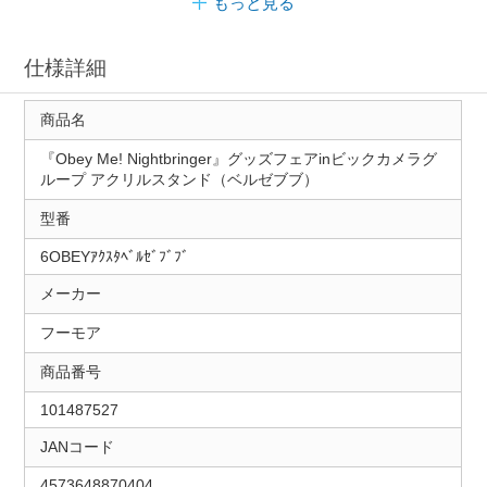
もっと見る
仕様詳細
商品名
『Obey Me! Nightbringer』グッズフェアinビックカメラグ
ループ アクリルスタンド（ベルゼブブ）
型番
6OBEYｱｸｽﾀﾍﾞﾙｾﾞﾌﾞﾌﾞ
メーカー
フーモア
商品番号
101487527
JANコード
4573648870404