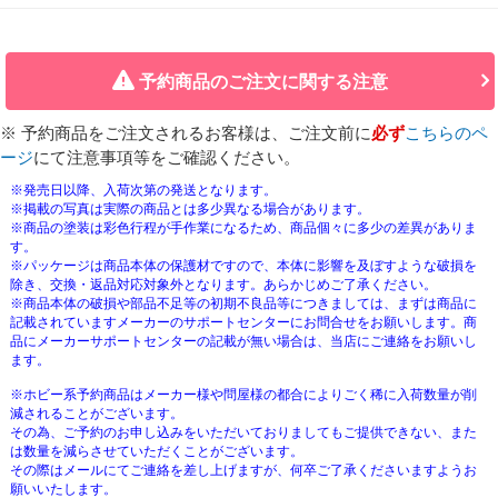
予約商品のご注文に関する注意
※ 予約商品をご注文されるお客様は、ご注文前に
必ず
こちらのペ
ージ
にて注意事項等をご確認ください。
※発売日以降、入荷次第の発送となります。
※掲載の写真は実際の商品とは多少異なる場合があります。
※商品の塗装は彩色行程が手作業になるため、商品個々に多少の差異がありま
す。
※パッケージは商品本体の保護材ですので、本体に影響を及ぼすような破損を
除き、交換・返品対応対象外となります。あらかじめご了承ください。
※商品本体の破損や部品不足等の初期不良品等につきましては、まずは商品に
記載されていますメーカーのサポートセンターにお問合せをお願いします。商
品にメーカーサポートセンターの記載が無い場合は、当店にご連絡をお願いし
ます。
※ホビー系予約商品はメーカー様や問屋様の都合によりごく稀に入荷数量が削
減されることがございます。
その為、ご予約のお申し込みをいただいておりましてもご提供できない、また
は数量を減らさせていただくことがございます。
その際はメールにてご連絡を差し上げますが、何卒ご了承くださいますようお
願いいたします。