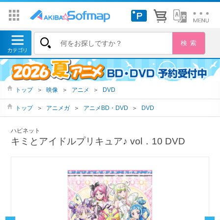
トップ
＞
映像
＞
アニメ
＞
DVD
トップ
＞
アニメガ
＞
アニメBD・DVD
＞
DVD
ハピネット
キミとアイドルプリキュア♪ vol．10 DVD