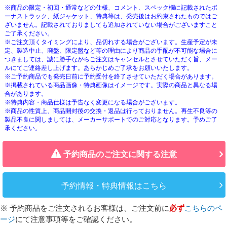
※商品の限定・初回・通常などの仕様、コメント、スペック欄に記載されたボ
ーナストラック、紙ジャケット、特典等は、発売後はお約束されたものではご
ざいません。記載されておりましても追加されていない場合がございますこと
ご了承ください。
※ご注文頂くタイミングにより、品切れする場合がございます。生産予定が未
定、製造中止、廃盤、限定盤など等の理由により商品の手配が不可能な場合に
つきましては、誠に勝手ながらご注文はキャンセルとさせていただく旨、メー
ルにてご連絡差し上げます。あらかじめご了承をお願いいたします。
※ご予約商品でも発売日前に予約受付を終了させていただく場合があります。
※掲載されている商品画像・特典画像はイメージです。実際の商品と異なる場
合があります。
※特典内容・商品仕様は予告なく変更になる場合がございます。
※商品の性質上、商品開封後の交換・返品は行っておりません。再生不良等の
製品不良に関しましては、メーカーサポートでのご対応となります。予めご了
承ください。
予約商品のご注文に関する注意
予約情報・特典情報はこちら
※ 予約商品をご注文されるお客様は、ご注文前に
必ず
こちらのペ
ージ
にて注意事項等をご確認ください。