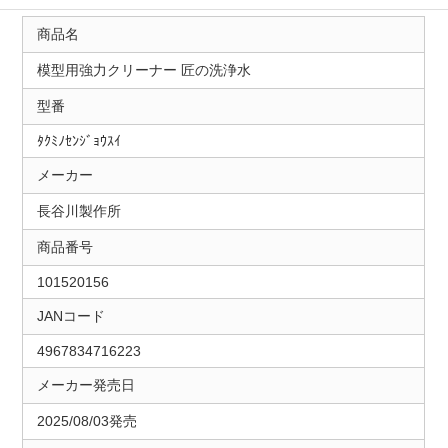
商品名
模型用強力クリーナー 匠の洗浄水
型番
ﾀｸﾐﾉｾﾝｼﾞｮｳｽｲ
メーカー
長谷川製作所
商品番号
101520156
JANコード
4967834716223
メーカー発売日
2025/08/03発売