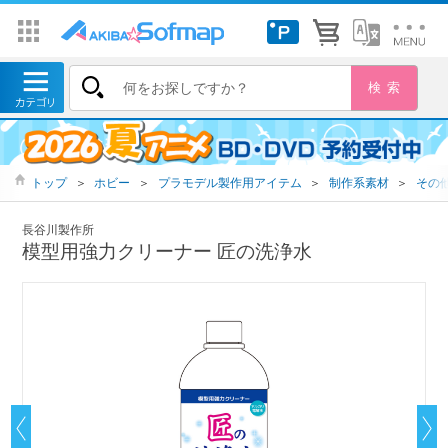
トップ
＞
ホビー
＞
プラモデル製作用アイテム
＞
制作系素材
＞
その
長谷川製作所
模型用強力クリーナー 匠の洗浄水