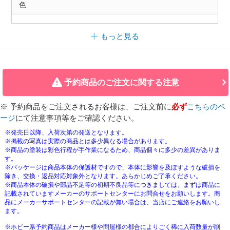
色
もっと見る
予約商品のご注文に関する注意
※ 予約商品をご注文されるお客様は、ご注文前に
必ず
こちらのペ
ージ
にて注意事項等をご確認ください。
※発売日以降、入荷次第の発送となります。
※掲載の写真は実際の商品とは多少異なる場合があります。
※商品の塗装は彩色行程が手作業になるため、商品個々に多少の差異がありま
す。
※パッケージは商品本体の保護材ですので、本体に影響を及ぼすような破損を
除き、交換・返品対応対象外となります。あらかじめご了承ください。
※商品本体の破損や部品不足等の初期不良品等につきましては、まずは商品に
記載されていますメーカーのサポートセンターにお問合せをお願いします。商
品にメーカーサポートセンターの記載が無い場合は、当店にご連絡をお願いし
ます。
※ホビー系予約商品はメーカー様や問屋様の都合によりごく稀に入荷数量が削