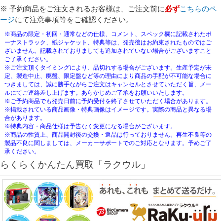
※ 予約商品をご注文されるお客様は、ご注文前に
必ず
こちらのペ
ージ
にて注意事項等をご確認ください。
※商品の限定・初回・通常などの仕様、コメント、スペック欄に記載されたボ
ーナストラック、紙ジャケット、特典等は、発売後はお約束されたものではご
ざいません。記載されておりましても追加されていない場合がございますこと
ご了承ください。
※ご注文頂くタイミングにより、品切れする場合がございます。生産予定が未
定、製造中止、廃盤、限定盤など等の理由により商品の手配が不可能な場合に
つきましては、誠に勝手ながらご注文はキャンセルとさせていただく旨、メー
ルにてご連絡差し上げます。あらかじめご了承をお願いいたします。
※ご予約商品でも発売日前に予約受付を終了させていただく場合があります。
※掲載されている商品画像・特典画像はイメージです。実際の商品と異なる場
合があります。
※特典内容・商品仕様は予告なく変更になる場合がございます。
※商品の性質上、商品開封後の交換・返品は行っておりません。再生不良等の
製品不良に関しましては、メーカーサポートでのご対応となります。予めご了
承ください。
らくらくかんたん買取「ラクウル」