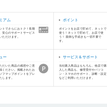
ミアム
ポイント
ントでさらにおトク！長期
ポイントをお店で貯めて、ネットで
、安心のサポートサービス
使う！ネットで貯めて、お店で使
いただけます。
う！ 面倒な手続きも一切不要で
す。
ュー
サービス＆サポート
ただいた商品の感想やご意
当社購入商品はもちろん、他店で購
稿ください。掲載されたお
入した商品も、修理受付やパソコ
ソフマップポイントをプレ
ン・スマホのサポート、診断・設定
たします。
などご利用いただけます。