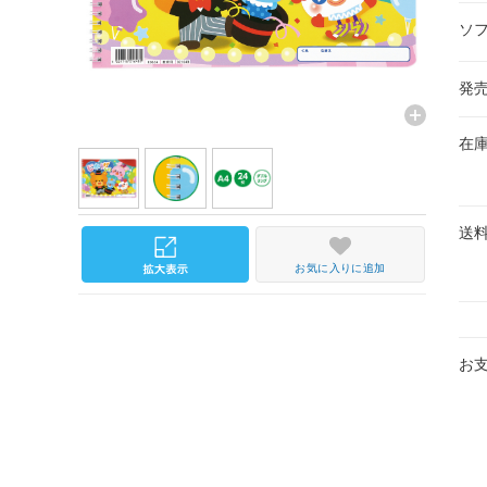
ソ
発
在
送
お気に入りに追加
お