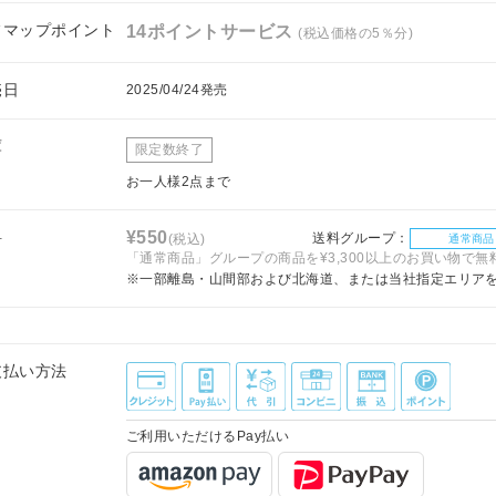
フマップポイント
14ポイントサービス
(税込価格の5％分)
売日
2025/04/24発売
庫
限定数終了
お一人様2点まで
料
¥550
送料グループ：
(税込)
通常商品
「通常商品」グループの商品を¥3,300以上のお買い物で無
※一部離島・山間部および北海道、または当社指定エリア
支払い方法
ご利用いただけるPay払い