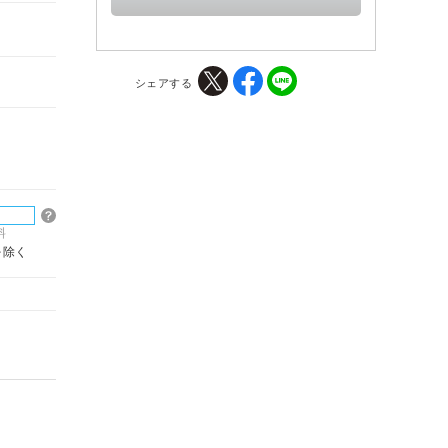
シェアする
料
を除く