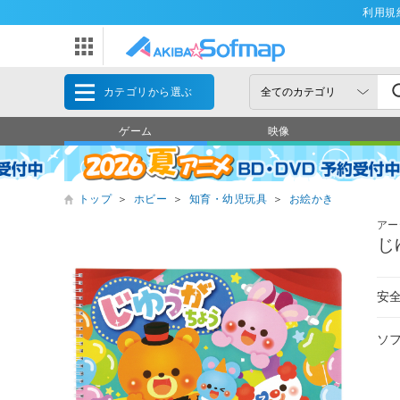
利用規
カテゴリから選ぶ
ゲーム
映像
トップ
＞
ホビー
＞
知育・幼児玩具
＞
お絵かき
アー
じ
安
ソ