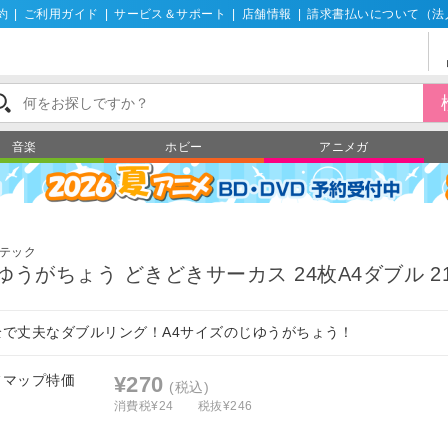
約
|
ご利用ガイド
|
サービス＆サポート
|
店舗情報
|
請求書払いについて（法
音楽
ホビー
アニメガ
テック
ゆうがちょう どきどきサーカス 24枚A4ダブル 21
全で丈夫なダブルリング！A4サイズのじゆうがちょう！
フマップ特価
¥270
(税込)
消費税¥24
税抜¥246