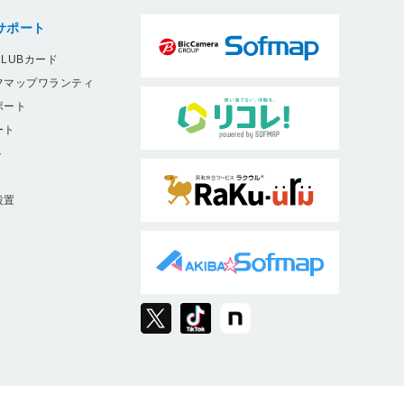
サポート
LUBカード
フマップワランティ
ポート
ート
ト
9
設置