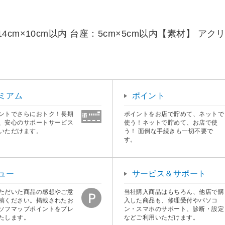
m×10cm以内 台座：5cm×5cm以内【素材】 アク
ミアム
ポイント
ントでさらにおトク！長期
ポイントをお店で貯めて、ネットで
、安心のサポートサービス
使う！ネットで貯めて、お店で使
いただけます。
う！ 面倒な手続きも一切不要で
す。
ュー
サービス＆サポート
ただいた商品の感想やご意
当社購入商品はもちろん、他店で購
稿ください。掲載されたお
入した商品も、修理受付やパソコ
ソフマップポイントをプレ
ン・スマホのサポート、診断・設定
たします。
などご利用いただけます。