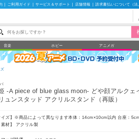
約
|
ご利用ガイド
|
サービス＆サポート
|
店舗情報
|
請求書払いについて（法
音楽
ホビー
アニメガ
ッズ
パ
 -A piece of blue glass moon- どや顔アル
リュンスタッド アクリルスタンド（再販）
イズ】※商品によって異なります本体：14cm×10cm以内 台座：5cm
【素材】 アクリル製