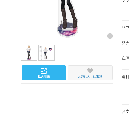
ソ
ソ
発
在
送
お気に入りに追加
お