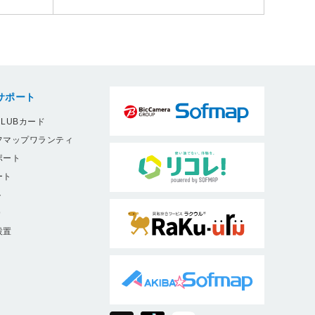
サポート
LUBカード
フマップワランティ
ポート
ート
ト
9
設置