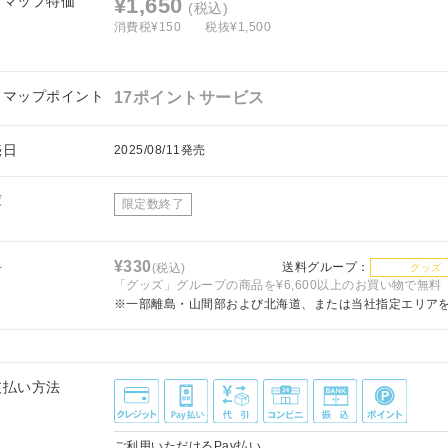
フマップ特価
¥1,650
(税込)
消費税¥150
税抜¥1,500
フマップポイント
17ポイントサービス
売日
2025/08/11発売
庫
限定数終了
料
¥330
送料グループ：
(税込)
グッズ
「グッズ」グループの商品を¥6,600以上のお買い物で無料
※一部離島・山間部および北海道、または当社指定エリア
支払い方法
ご利用いただけるPay払い