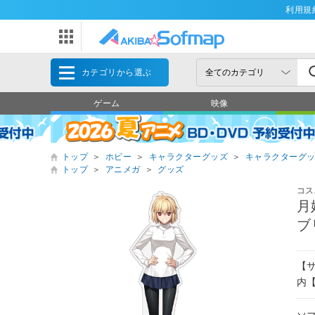
利用規
カテゴリから選ぶ
ゲーム
映像
トップ
＞
ホビー
＞
キャラクターグッズ
＞
キャラクターグ
トップ
＞
アニメガ
＞
グッズ
コス
月姫
ブ
【サ
内