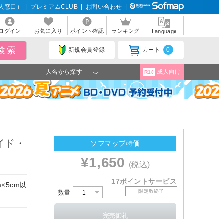
人窓口）
|
プレミアムCLUB
|
お問い合わせ
|
ログイン
お気に入り
ポイント確認
ランキング
Language
新規会員登録
カート
0
人名から探す
成人向け
R18
クェイド・
ソフマップ特価
¥1,650
(税込)
17ポイントサービス
×5cm以
限定数終了
数量