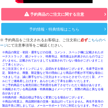
予約商品のご注文に関する注意
予約情報・特典情報はこちら
※ 予約商品をご注文されるお客様は、ご注文前に
必ず
こちらのペ
ージ
にて注意事項等をご確認ください。
※商品の限定・初回・通常などの仕様、コメント、スペック欄に記載されたボ
ーナストラック、紙ジャケット、特典等は、発売後はお約束されたものではご
ざいません。記載されておりましても追加されていない場合がございますこと
ご了承ください。
※ご注文頂くタイミングにより、品切れする場合がございます。生産予定が未
定、製造中止、廃盤、限定盤など等の理由により商品の手配が不可能な場合に
つきましては、誠に勝手ながらご注文はキャンセルとさせていただく旨、メー
ルにてご連絡差し上げます。あらかじめご了承をお願いいたします。
※ご予約商品でも発売日前に予約受付を終了させていただく場合があります。
※掲載されている商品画像・特典画像はイメージです。実際の商品と異なる場
合があります。
※特典内容・商品仕様は予告なく変更になる場合がございます。
※商品の性質上、商品開封後の交換・返品は行っておりません。再生不良等の
製品不良に関しましては、メーカーサポートでのご対応となります。予めご了