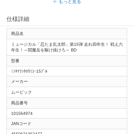
もっと見る
仕様詳細
商品名
ミュージカル「忍たま乱太郎」第15弾 走れ四年生！ 戦え六
年生！～閻魔岳を駆け抜けろ～ BD
型番
ﾆﾝﾀﾏﾗﾝﾀﾛｳﾐﾕｰ15ﾌﾞﾙ
メーカー
ムービック
商品番号
101564974
JANコード
4550621362477