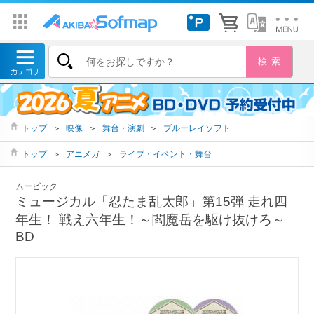
トップ
＞
映像
＞
舞台・演劇
＞
ブルーレイソフト
トップ
＞
アニメガ
＞
ライブ・イベント・舞台
ムービック
ミュージカル「忍たま乱太郎」第15弾 走れ四
年生！ 戦え六年生！～閻魔岳を駆け抜けろ～
BD