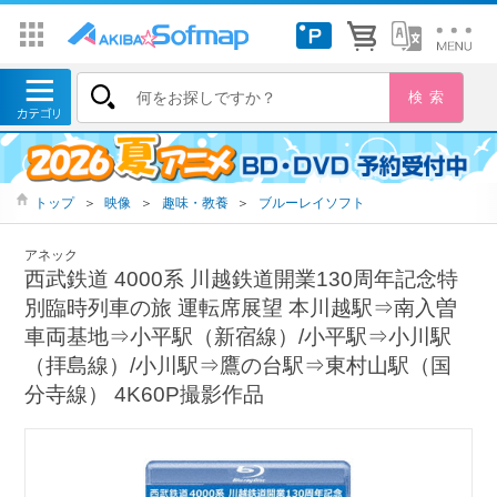
トップ
＞
映像
＞
趣味・教養
＞
ブルーレイソフト
アネック
西武鉄道 4000系 川越鉄道開業130周年記念特
別臨時列車の旅 運転席展望 本川越駅⇒南入曽
車両基地⇒小平駅（新宿線）/小平駅⇒小川駅
（拝島線）/小川駅⇒鷹の台駅⇒東村山駅（国
分寺線） 4K60P撮影作品