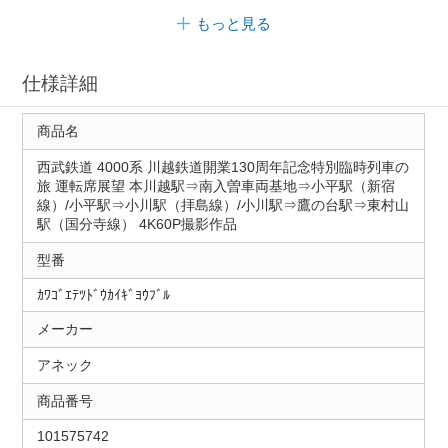
もっと見る
仕様詳細
商品名
西武鉄道 4000系 川越鉄道開業130周年記念特別臨時列車の
旅 運転席展望 本川越駅⇒南入曽車両基地⇒小平駅（新宿
線）/小平駅⇒小川駅（拝島線）/小川駅⇒鷹の台駅⇒東村山
駅（国分寺線） 4K60P撮影作品
型番
ｶﾜｺﾞｴﾃﾂﾄﾞｳｶｲｷﾞﾖｳﾌﾞﾙ
メーカー
アネック
商品番号
101575742