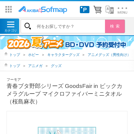
トップ
＞
ホビー
＞
キャラクターグッズ
＞
アニメグッズ（男性向け）
トップ
＞
アニメガ
＞
グッズ
フーモア
青春ブタ野郎シリーズ GoodsFair in ビックカ
メラグループ マイクロファイバーミニタオル
（桜島麻衣）