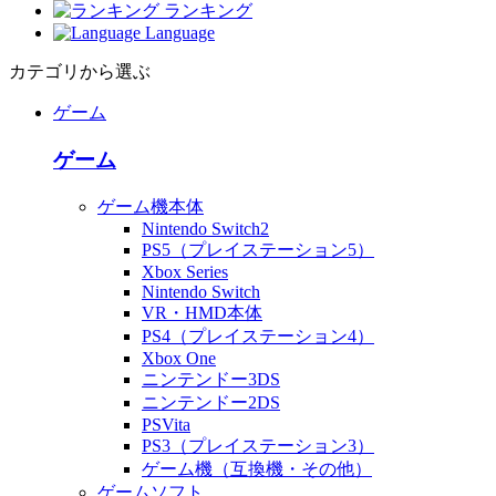
ランキング
Language
カテゴリから選ぶ
ゲーム
ゲーム
ゲーム機本体
Nintendo Switch2
PS5（プレイステーション5）
Xbox Series
Nintendo Switch
VR・HMD本体
PS4（プレイステーション4）
Xbox One
ニンテンドー3DS
ニンテンドー2DS
PSVita
PS3（プレイステーション3）
ゲーム機（互換機・その他）
ゲームソフト