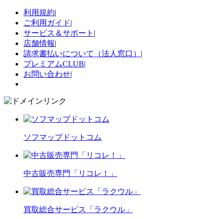
利用規約
|
ご利用ガイド
|
サービス＆サポート
|
店舗情報
|
請求書払いについて（法人窓口）
|
プレミアムCLUB
|
お問い合わせ
|
ソフマップドットコム
中古販売専門「リコレ！」
買取総合サービス「ラクウル」