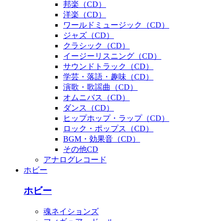
邦楽（CD）
洋楽（CD）
ワールドミュージック（CD）
ジャズ（CD）
クラシック（CD）
イージーリスニング（CD）
サウンドトラック（CD）
学芸・落語・趣味（CD）
演歌・歌謡曲（CD）
オムニバス（CD）
ダンス（CD）
ヒップホップ・ラップ（CD）
ロック・ポップス（CD）
BGM・効果音（CD）
その他CD
アナログレコード
ホビー
ホビー
魂ネイションズ