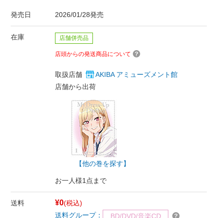
発売日
2026/01/28発売
在庫
店舗併売品
店頭からの発送商品について
取扱店舗
AKIBA アミューズメント館
店舗から出荷
【他の巻を探す】
お一人様1点まで
¥0
送料
(税込)
送料グループ：
BD/DVD/音楽CD