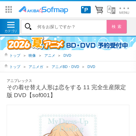
トップ
＞
映像
＞
アニメ
＞
DVD
トップ
＞
アニメガ
＞
アニメBD・DVD
＞
DVD
アニプレックス
その着せ替え人形は恋をする 11 完全生産限定
版 DVD【sof001】