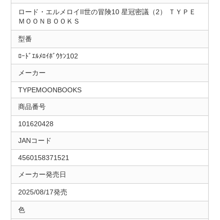
ロード・エルメロイII世の冒険10 星冠密議（2） ＴＹＰＥ
ＭＯＯＮＢＯＯＫＳ
型番
ﾛｰﾄﾞｴﾙﾒﾛｲﾎﾞｳｹﾝ102
メーカー
TYPEMOONBOOKS
商品番号
101620428
JANコード
4560158371521
メーカー発売日
2025/08/17発売
色