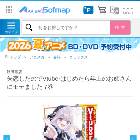
トップ
＞
アニメガ
＞
書籍
＞
コミックス
秋田書店
失恋したのでVtuberはじめたら年上のお姉さん
にモテました 7巻