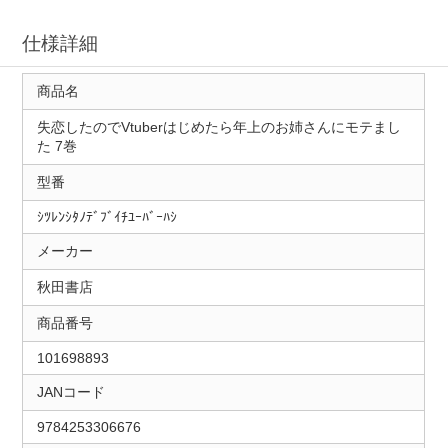
仕様詳細
商品名
失恋したのでVtuberはじめたら年上のお姉さんにモテまし
た 7巻
型番
ｼﾂﾚﾝｼﾀﾉﾃﾞﾌﾞｲﾁﾕｰﾊﾞｰﾊｼ
メーカー
秋田書店
商品番号
101698893
JANコード
9784253306676