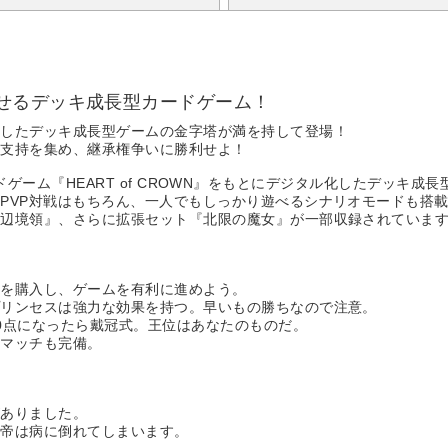
せるデッキ成長型カードゲーム！
にしたデッキ成長型ゲームの金字塔が満を持して登場！
の支持を集め、継承権争いに勝利せよ！
、カードゲーム『HEART of CROWN』をもとにデジタル化したデッキ
PVP対戦はもちろん、一人でもしっかり遊べるシナリオモードも搭
東辺境領』、さらに拡張セット『北限の魔女』が一部収録されていま
ドを購入し、ゲームを有利に進めよう。
プリンセスは強力な効果を持つ。早いもの勝ちなので注意。
0点になったら戴冠式。王位はあなたのものだ。
ムマッチも完備。
がありました。
皇帝は病に倒れてしまいます。