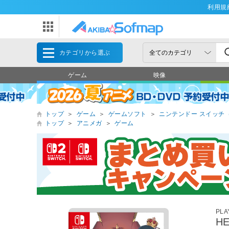
利用規
カテゴリから選ぶ
ゲーム
映像
トップ
＞
ゲーム
＞
ゲームソフト
＞
ニンテンドー スイッチ（Nin
トップ
＞
アニメガ
＞
ゲーム
PLA
H