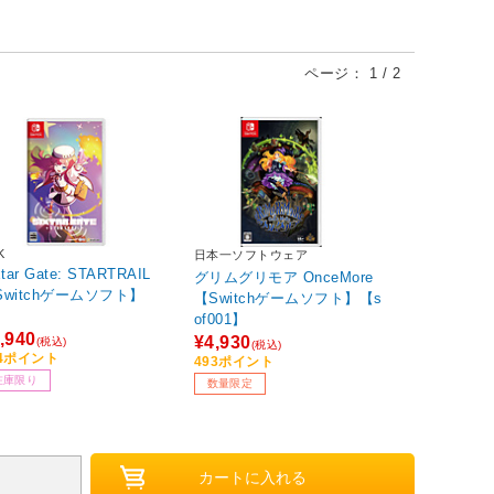
ページ：
1
/
2
K
日本一ソフトウェア
xtar Gate: STARTRAIL
グリムグリモア OnceMore
Switchゲームソフト】
【Switchゲームソフト】【s
of001】
,940
¥4,930
(税込)
(税込)
94ポイント
493ポイント
在庫限り
数量限定