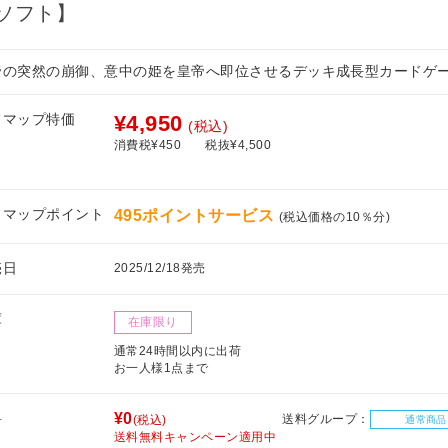
ソフト】
帝の突然の崩御、意中の姫を皇帝へ即位させるデッキ成長型カードゲ
フマップ特価
¥4,950
(税込)
消費税¥450
税抜¥4,500
フマップポイント
495ポイントサービス
(税込価格の10％分)
売日
2025/12/18発売
庫
在庫限り
通常24時間以内に出荷
お一人様1点まで
料
¥0
送料グループ：
(税込)
通常商品
送料無料キャンペーン適用中