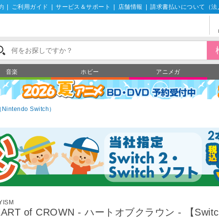
約
|
ご利用ガイド
|
サービス＆サポート
|
店舗情報
|
請求書払いについて（法
音楽
ホビー
アニメガ
tendo Switch）
YISM
EART of CROWN - ハートオブクラウン - 【Swit