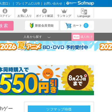
人窓口）
|
プレミアムCLUB
|
お問い合わせ
|
ログイン
お気に入り
ポイント確認
ランキング
Language
新規会員登録
カート
0
人名から探す
成人向け
R18
chゲー
ソフマップ特価