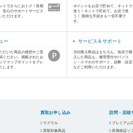
ントでさらにおトク！長期
ポイントをお店で貯めて、ネットで
、安心のサポートサービス
使う！ネットで貯めて、お店で使
いただけます。
う！ 面倒な手続きも一切不要で
す。
ュー
サービス＆サポート
ただいた商品の感想やご意
当社購入商品はもちろん、他店で購
稿ください。掲載されたお
入した商品も、修理受付やパソコ
ソフマップポイントをプレ
ン・スマホのサポート、診断・設定
たします。
などご利用いただけます。
買取お申し込み
訪問・店頭
ラクウル
プレミアムC
買取対象商品
長期保証ソ