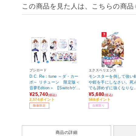
この商品を見た人は、こちらの商品
ブシロード
エクスペリエンス
D.C. Re：tune ～ダ・カー
モンスターを倒して強い
ポ～ リチューン 限定版＜
や鎧を手にしなさい。死
音夢Edtion＞ 【Switchゲー
でも諦めずに強くなりな
ムソフト】
い。勇者隊が魔王を倒す
¥25,740
¥5,680
(税込)
(税込)
の日を信じています。 【
2,574ポイント
568ポイント
itchゲームソフト】
数量限定
在庫限り
商品の詳細