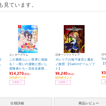
も見ています。
CF
エンターグラム
日本一ソフトウェア
Si
剣
この素晴らしい世界に祝福
ガレリアの地下迷宮と魔女
【
ん
を！～呪いの遺物と惑いし
ノ旅団 【Switchゲームソフ
さ
冒険者たち～完全生産限定
ト】
¥3
そ
版 【Switchゲームソフト】
¥14,270
¥6,240
(税込)
(税込)
3
Sw
【852】
143ポイント
624ポイント
在庫限り
在庫限り
仕様詳細
商品レビュー