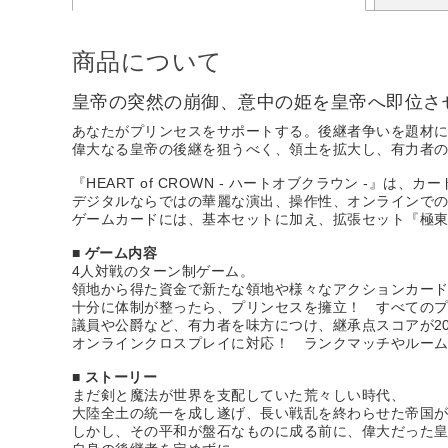
商品について
皇帝の突然の崩御、意中の姫を皇帝へ即位さ
あなたがプリンセスをサポートする。後継者争いを題材
偉大なる皇帝の後継を狙うべく、領土を拡大し、有力者
『HEART of CROWN - ハートオブクラウン -』は
デジタルならではの華麗な演出、操作性、オンラインでの
ゲームカードには、基本セットに加え、拡張セット『極
■ ゲーム内容
4人対戦のターン制ゲーム。
領地から得た資金で新たな領地や様々なアクションカー
十分に体制が整ったら、プリンセスを擁立！ すべての
議員や公爵など、有力者を味方につけ、継承点スコアが2
オンラインクロスプレイに対応！ ランクマッチやルー
■ ストーリー
まだ剣と魔法が世界を支配していた荒々しい時代、
大陸全土の統一を成し遂げ、長い戦乱を終わらせた帝国
しかし、その平和が盤石なものに成る前に、偉大だった