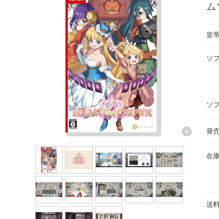
ム
皇
ソ
ソ
発
在
送