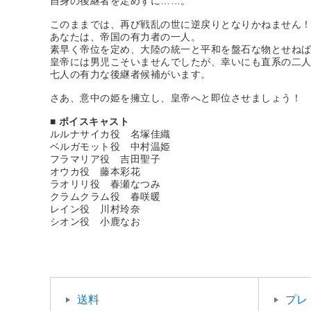
自身の後継者を定めずに……。
このままでは、再び戦乱の世に逆戻りとなりかねません
あなたは、帝国の有力者の一人。
素早く帝位を定め、大陸の統一と平和を盤石な物とせね
皇帝には男児こそいませんでしたが、幸いにも直系の二
七人の有力な後継者候補がいます。
さあ、意中の姫を擁立し、皇帝へと即位させましょう！
■ ボイスキャスト
ルルナサイカ役 名塚佳織
ベルガモット役 中村温姫
フラマリア役 吉田聖子
オウカ役 藤本彩花
ラオリリ役 春瀬なつみ
クラムクラム役 春咲暖
レイン役 川村玲奈
シオン役 小鹿なお
送料
プレ