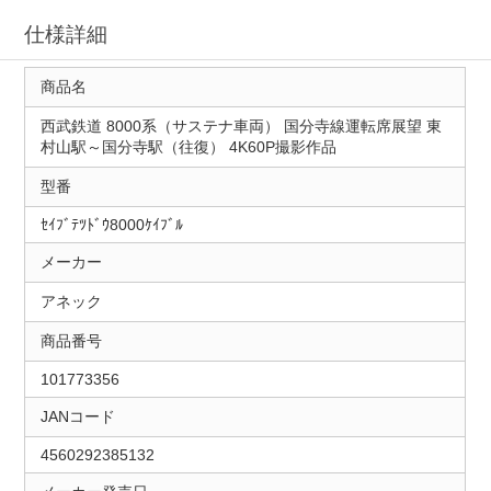
仕様詳細
商品名
西武鉄道 8000系（サステナ車両） 国分寺線運転席展望 東
村山駅～国分寺駅（往復） 4K60P撮影作品
型番
ｾｲﾌﾞﾃﾂﾄﾞｳ8000ｹｲﾌﾞﾙ
メーカー
アネック
商品番号
101773356
JANコード
4560292385132