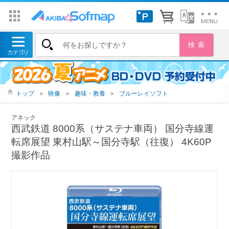
トップ
＞
映像
＞
趣味・教養
＞
ブルーレイソフト
アネック
西武鉄道 8000系（サステナ車両） 国分寺線運
転席展望 東村山駅～国分寺駅（往復） 4K60P
撮影作品