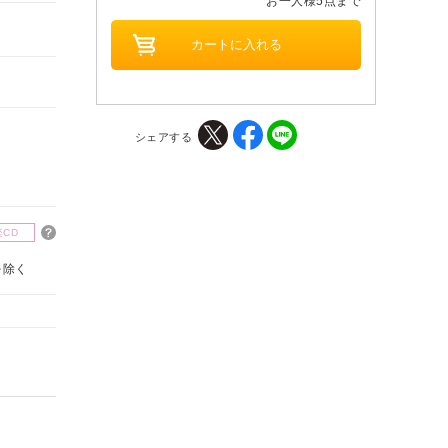
お一人様5点まで
シェアする
楽CD
を除く