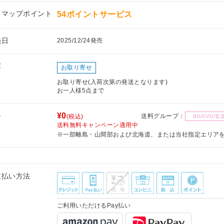
フマップポイント
54ポイントサービス
売日
2025/12/24発売
庫
お取り寄せ
お取り寄せ(入荷次第の発送となります)
お一人様5点まで
料
¥0
送料グループ：
(税込)
BD/DVD/音
送料無料キャンペーン適用中
※一部離島・山間部および北海道、または当社指定エリア
支払い方法
ご利用いただけるPay払い