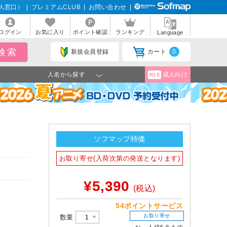
人窓口）
|
プレミアムCLUB
|
お問い合わせ
|
ログイン
お気に入り
ポイント確認
ランキング
Language
新規会員登録
カート
0
人名から探す
成人向け
R18
ソフマップ特価
お取り寄せ(入荷次第の発送となります)
¥5,390
(税込)
54ポイントサービス
お取り寄せ
数量