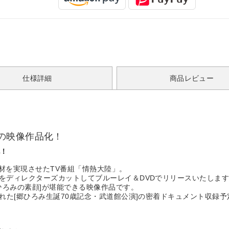
仕様詳細
商品レビュー
の映像作品化！
化！
材を実現させたTV番組「情熱大陸」。
映像をディレクターズカットしてブルーレイ＆DVDでリリースいたしま
ひろみの素顔]が堪能できる映像作品です。
催された[郷ひろみ生誕70歳記念・武道館公演]の密着ドキュメント収録予