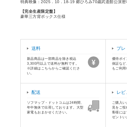
特典映像：2025．10．18-19 郷ひろみ70歳武道館公演
【完全生産限定盤】
豪華三方背ボックス仕様
送料
プレ
新品商品は一部商品を除き税込
優待ポイ
3,300円以上で送料が無料です。
保証など
※詳細はこちらからご確認くださ
もご利用
い。
配送
レビ
ソフマップ・ドットコムは24時間、
ご購入い
年中無休で出荷しております。大型
見をご投
家電もおまかせください。
客様には
ゼントい