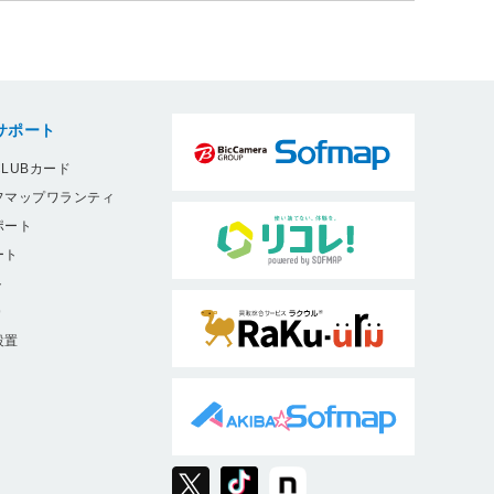
サポート
LUBカード
フマップワランティ
ポート
ート
ト
9
設置