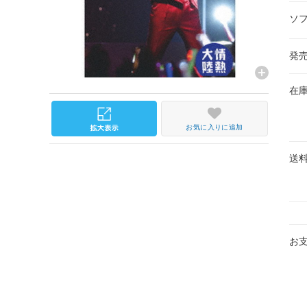
ソ
発
在
お気に入りに追加
送
お