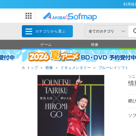
利用規
カテゴリから選ぶ
ゲーム
映像
トップ
＞
映像
＞
ドキュメンタリー
＞
ブルーレイソフト
ソニ
情
郷
ソ