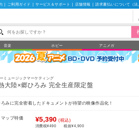
約
|
ご利用ガイド
|
サービス＆サポート
|
店舗情報
|
請求書払いについて（法
音楽
ホビー
アニメガ
ーミュージックマーケティング
熱大陸×郷ひろみ 完全生産限定盤
ひろみに完全密着したドキュメントが待望の映像作品化！
フマップ特価
¥5,390
(税込)
消費税¥490
税抜¥4,900