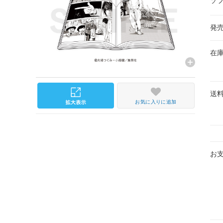
ソ
発
在
送
お気に入りに追加
お