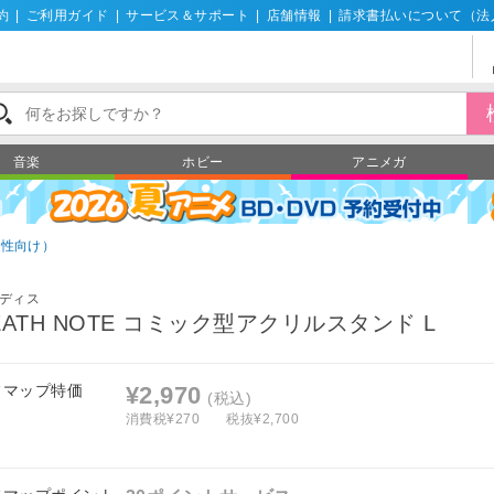
約
|
ご利用ガイド
|
サービス＆サポート
|
店舗情報
|
請求書払いについて（法
音楽
ホビー
アニメガ
男性向け）
ディス
EATH NOTE コミック型アクリルスタンド L
フマップ特価
¥2,970
(税込)
消費税¥270
税抜¥2,700