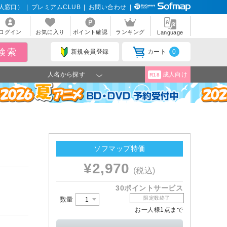
人窓口）
|
プレミアムCLUB
|
お問い合わせ
|
ログイン
お気に入り
ポイント確認
ランキング
Language
新規会員登録
カート
0
人名から探す
成人向け
R18
ソフマップ特価
¥2,970
(税込)
30ポイントサービス
限定数終了
数量
お一人様1点まで