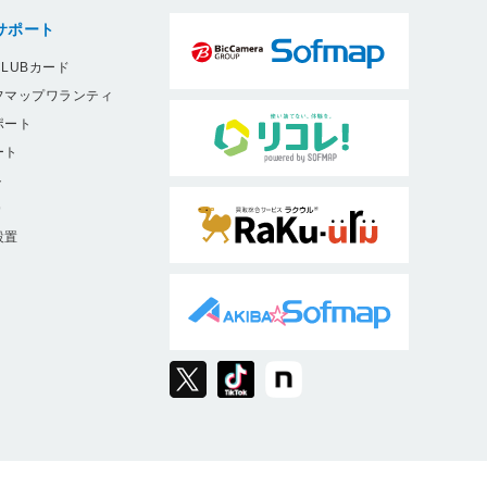
サポート
LUBカード
フマップワランティ
ポート
ート
ト
9
設置