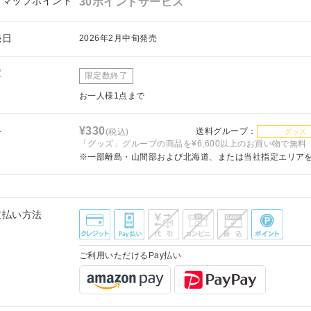
フマップポイント
30ポイントサービス
売日
2026年2月中旬発売
庫
限定数終了
お一人様1点まで
料
¥330
送料グループ：
(税込)
グッズ
「グッズ」グループの商品を¥6,600以上のお買い物で無料
※一部離島・山間部および北海道、または当社指定エリア
支払い方法
ご利用いただけるPay払い