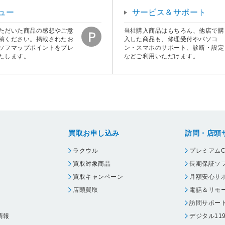
ュー
サービス＆サポート
ただいた商品の感想やご意
当社購入商品はもちろん、他店で購
稿ください。掲載されたお
入した商品も、修理受付やパソコ
ソフマップポイントをプレ
ン・スマホのサポート、診断・設定
たします。
などご利用いただけます。
買取お申し込み
訪問・店頭
ラクウル
プレミアムC
買取対象商品
長期保証ソ
買取キャンペーン
月額安心サ
店頭買取
電話＆リモ
訪問サポー
情報
デジタル11