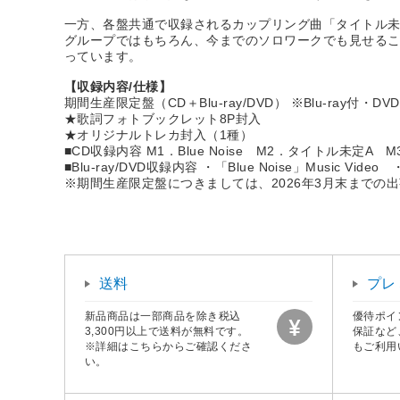
一方、各盤共通で収録されるカップリング曲「タイトル未
グループではもちろん、今までのソロワークでも見せるこ
っています。
【収録内容/仕様】
期間生産限定盤（CD＋Blu-ray/DVD） ※Blu-ray
★歌詞フォトブックレット8P封入
★オリジナルトレカ封入（1種）
■CD収録内容 M1．Blue Noise M2．タイトル未定
■Blu-ray/DVD収録内容 ・「Blue Noise」Music Video ・「B
※期間生産限定盤につきましては、2026年3月末までの
送料
プレ
新品商品は一部商品を除き税込
優待ポイ
3,300円以上で送料が無料です。
保証など
※詳細はこちらからご確認くださ
もご利用
い。