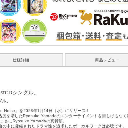
仕様詳細
商品レビュー
き1stCDシングル。
ングル。
ue Noise」を2026年1月14日（水）にリリース！
度を増したRyosuke Yamadaのエンターテイメントを惜しげもな
Ryosuke Yamadaの真骨頂。
曲の中に凝縮されたドラマ性を追求したボーカルワークは必聴です。