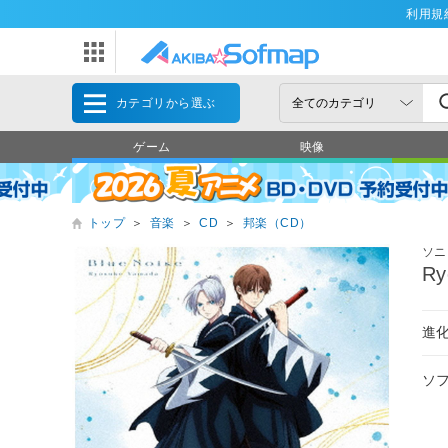
利用規
カテゴリから選ぶ
ゲーム
映像
トップ
＞
音楽
＞
CD
＞
邦楽（CD）
ソニ
R
進化
ソ