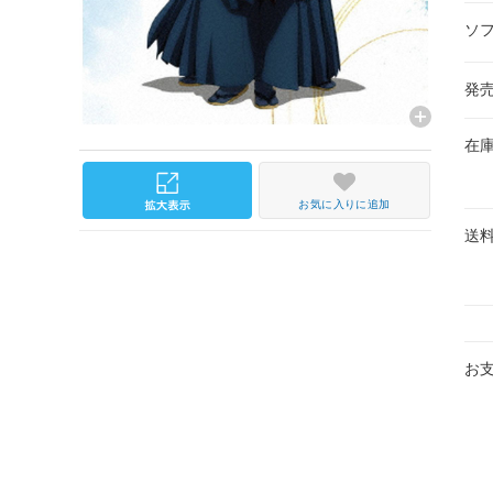
ソ
発
在
お気に入りに追加
送
お