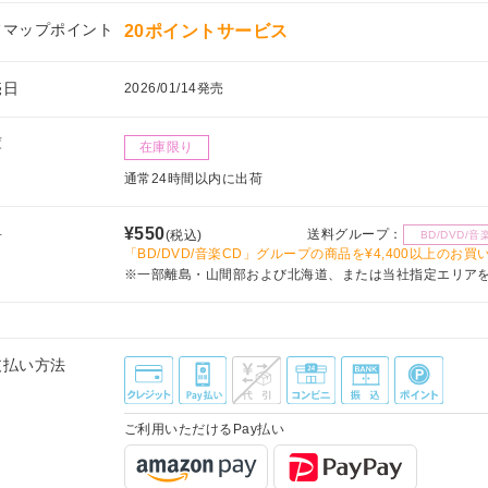
フマップポイント
20ポイントサービス
売日
2026/01/14発売
庫
在庫限り
通常24時間以内に出荷
料
¥550
送料グループ：
(税込)
BD/DVD/音
「BD/DVD/音楽CD」グループの商品を¥4,400以上のお
※一部離島・山間部および北海道、または当社指定エリア
支払い方法
ご利用いただけるPay払い