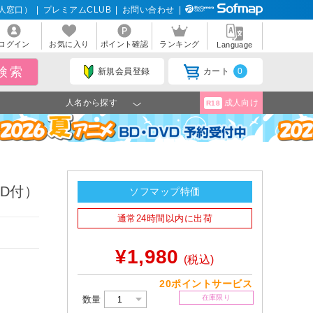
人窓口）
|
プレミアムCLUB
|
お問い合わせ
|
ログイン
お気に入り
ポイント確認
ランキング
Language
新規会員登録
カート
0
人名から探す
成人向け
R18
DVD付）
ソフマップ特価
通常24時間以内に出荷
¥1,980
(税込)
20ポイントサービス
在庫限り
数量