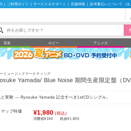
約
|
ご利用ガイド
|
サービス＆サポート
|
店舗情報
|
請求書払いについて（法
音楽
ホビー
アニメガ
ーミュージックマーケティング
yosuke Yamada/ Blue Noise 期間生産限定盤（
と実験 ― Ryosuke Yamada 記念すべき1stCDシングル。
フマップ特価
¥1,980
(税込)
消費税¥180
税抜¥1,800