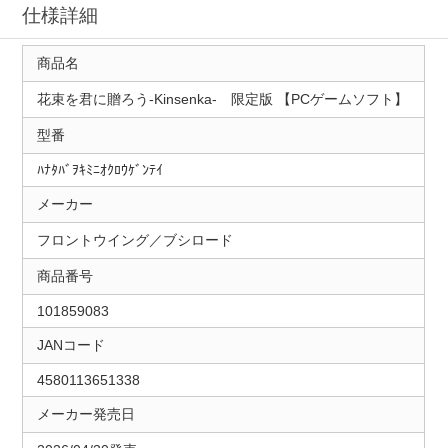
仕様詳細
商品名
花束を君に贈ろう-Kinsenka- 限定版 【PCゲームソフト】
型番
ﾊﾅﾀﾊﾞｦｷﾐﾆｵｸﾛｳｹﾞﾝﾃｲ
メーカー
フロントウイング／ブシロード
商品番号
101859083
JANコード
4580113651338
メーカー発売日