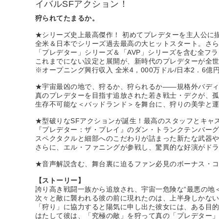
イバルSFアクション！
狩られてたまるか。
★シリーズ史上最高傑作！ 初めてプレデターを主人公に
全米＆日本でシリーズ過去最高の大ヒットスタート。さら
「プレデター」シリーズ＆「AVP」シリーズを含む全フラ
これまでにない設定と展開が、新時代のプレデターが全
※オープニング興行収入 全米4，000万ドル/日本2．6億円（Bo
★宇宙最凶の地で、狩るか、狩られるか――規格外バデ
真のプレデターを目指す追放された若き戦士・デクが、
生存不可能な＜バッドランド＞を舞台に、狩りの美学と
★型破りなSFアクションが誕生！最高のスタッフとキャ
『プレデター：ザ・プレイ』のダン・トランクテンバー
スペクタクルと細部へのこだわりが詰まった新たな武器
さらに、エル・ファニングが参戦し、驚異的な好演がド
★音声解説含む、舞台裏に迫るファン必見のボーナス・
【ストーリー】
誇り高き戦闘一族から追放され、宇宙一危険な“最悪の地
次々と敵に襲われる彼の前に現れたのは、上半身しかな
「狩り」に協力すると陽気に申し出た彼女には、ある目
はたして彼は、「究極の敵」を狩って真の「プレデター