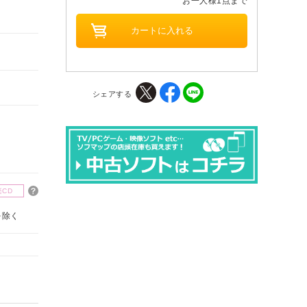
お一人様1点まで
シェアする
楽CD
を除く