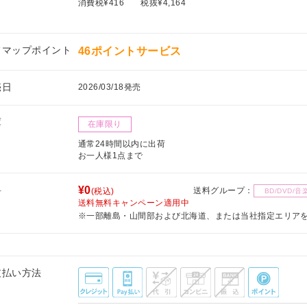
消費税¥416
税抜¥4,164
フマップポイント
46ポイントサービス
売日
2026/03/18発売
庫
在庫限り
通常24時間以内に出荷
お一人様1点まで
料
¥0
送料グループ：
(税込)
BD/DVD/音
送料無料キャンペーン適用中
※一部離島・山間部および北海道、または当社指定エリア
支払い方法