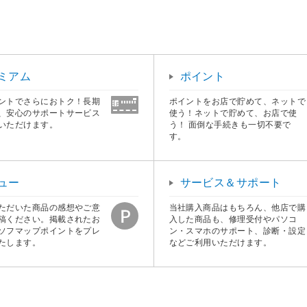
ミアム
ポイント
ントでさらにおトク！長期
ポイントをお店で貯めて、ネットで
、安心のサポートサービス
使う！ネットで貯めて、お店で使
いただけます。
う！ 面倒な手続きも一切不要で
す。
ュー
サービス＆サポート
ただいた商品の感想やご意
当社購入商品はもちろん、他店で購
稿ください。掲載されたお
入した商品も、修理受付やパソコ
ソフマップポイントをプレ
ン・スマホのサポート、診断・設定
たします。
などご利用いただけます。