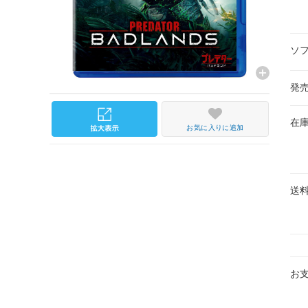
ソ
発
在
お気に入りに追加
送
お