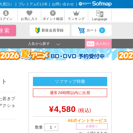
人窓口）
|
プレミアムCLUB
|
お問い合わせ
|
ログイン
お気に入り
ポイント確認
ランキング
Language
新規会員登録
カート
0
人名から探す
成人向け
R18
ット
ソフマップ特価
通常24時間以内に出荷
た若きプ
アクショ
¥4,580
(税込)
46ポイントサービス
在庫限り
数量