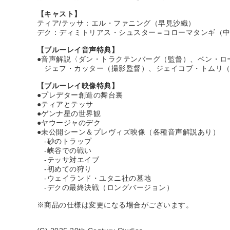
【キャスト】
ティア/テッサ：エル・ファニング（早見沙織）
デク：ディミトリアス・シュスター＝コローマタンギ（
【ブルーレイ音声特典】
●音声解説〈ダン・トラクテンバーグ（監督）、ベン・ロ
ジェフ・カッター（撮影監督）、ジェイコブ・トムリ（
【ブルーレイ映像特典】
●プレデター創造の舞台裏
●ティアとテッサ
●ゲンナ星の世界観
●ヤウージャのデク
●未公開シーン＆プレヴィズ映像（各種音声解説あり）
-砂のトラップ
-峡谷での戦い
-テッサ対エイブ
-初めての狩り
-ウェイランド・ユタニ社の墓地
-デクの最終決戦（ロングバージョン）
※商品の仕様は変更になる場合がございます。