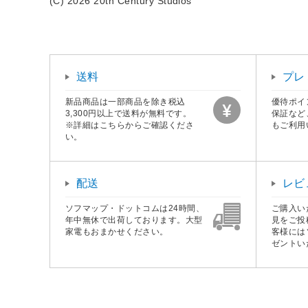
(C) 2026 20th Century Studios
送料
プレ
新品商品は一部商品を除き税込
優待ポイ
3,300円以上で送料が無料です。
保証など
※詳細はこちらからご確認くださ
もご利用
い。
配送
レビ
ソフマップ・ドットコムは24時間、
ご購入い
年中無休で出荷しております。大型
見をご投
家電もおまかせください。
客様には
ゼントい