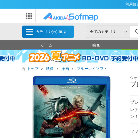
利用規
カテゴリから選ぶ
ゲーム
映像
トップ
＞
映像
＞
洋画
＞
ブルーレイソフト
ウォ
プ
プ
レ
ン
ソ