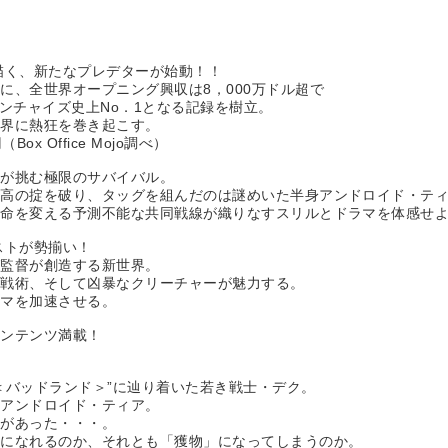
描く、新たなプレデターが始動！！
に、全世界オープニング興収は8，000万ドル超で
ンチャイズ史上No．1となる記録を樹立。
世界に熱狂を巻き起こす。
x Office Mojo調べ）
ィが挑む極限のサバイバル。
孤高の掟を破り、タッグを組んだのは謎めいた半身アンドロイド・テ
運命を変える予測不能な共同戦線が織りなすスリルとドラマを体感せ
ストが勢揃い！
グ監督が創造する新世界。
や戦術、そして凶暴なクリーチャーが魅力する。
ラマを加速させる。
コンテンツ満載！
＜バッドランド＞”に辿り着いた若き戦士・デク。
いアンドロイド・ティア。
的があった・・・。
」になれるのか、それとも「獲物」になってしまうのか。