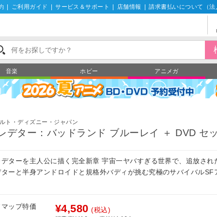
約
|
ご利用ガイド
|
サービス＆サポート
|
店舗情報
|
請求書払いについて（法
音楽
ホビー
アニメガ
ルト・ディズニー・ジャパン
レデター：バッドランド ブルーレイ ＋ DVD セ
レデターを主人公に描く完全新章 宇宙一ヤバすぎる世界で、追放され
デターと半身アンドロイドと規格外バディが挑む究極のサバイバルSF
！
フマップ特価
¥4,580
(税込)